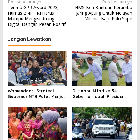
N
Pos sebelumnya
Pos berikutnya
Terima GPR Award 2023,
HMS Beri Bantuan Keramba
a
Humas BNPT RI Harus
Jaring Apung Untuk Nelayan
v
Mampu Mengisi Ruang
Milenial Bajo Pulo Sape
Digital Dengan Pesan Positif
i
g
Jangan Lewatkan
a
s
i
p
o
s
Wamendagri: Strategi
Di Happy Milad ke-54
Gubernur NTB Patut Menjadi
Gubernur Iqbal, Presiden
Inspirasi Gubernur Se-
Titip Pesan untuk NTB
Indonesia