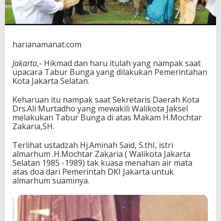
a
c
a
r
a
harianamanat.com
T
a
Jakarta
,- Hikmad dan haru itulah yang nampak saat
b
upacara Tabur Bunga yang dilakukan Pemerintahan
u
Kota Jakarta Selatan.
r
B
Keharuan itu nampak saat Sekretaris Daerah Kota
u
Drs.Ali Murtadho yang mewakili Walikota Jaksel
n
melakukan Tabur Bunga di atas Makam H.Mochtar
g
Zakaria,SH.
a
U
Terlihat ustadzah Hj.Aminah Said, S.thI, istri
n
almarhum .H.Mochtar Zakaria ( Walikota Jakarta
t
Selatan 1985 -1989) tak kuasa menahan air mata
u
atas doa dari Pemerintah DKI Jakarta untuk
k
almarhum suaminya.
H
.
M
o
c