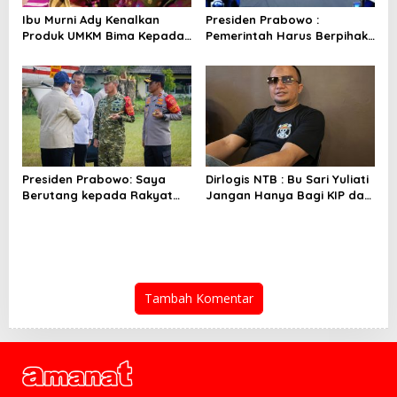
Ibu Murni Ady Kenalkan
Presiden Prabowo :
Produk UMKM Bima Kepada
Pemerintah Harus Berpihak
Ibu Selvi Gibran
Pada Rakyat
Presiden Prabowo: Saya
Dirlogis NTB : Bu Sari Yuliati
Berutang kepada Rakyat
Jangan Hanya Bagi KIP dan
NTB
Bedah Rumah
Tambah Komentar