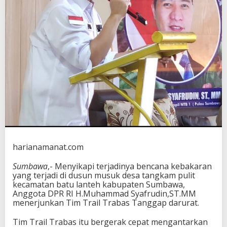
s
T
r
a
i
l
T
r
a
b
a
s
B
a
n
t
harianamanat.com
u
K
Sumbawa
,- Menyikapi terjadinya bencana kebakaran
o
yang terjadi di dusun musuk desa tangkam pulit
r
kecamatan batu lanteh kabupaten Sumbawa,
b
Anggota DPR RI H.Muhammad Syafrudin,ST.MM
a
menerjunkan Tim Trail Trabas Tanggap darurat.
n
K
Tim Trail Trabas itu bergerak cepat mengantarkan
e