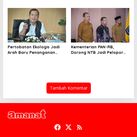
Jelang PON 2028
Berkualitas
Pertobatan Ekologis Jadi
Kementerian PAN-RB,
Arah Baru Penanganan
Dorong NTB Jadi Pelopor
Hutan dan Sampah NTB
Layanan Digital Nasional
Terintegrasi
Tambah Komentar