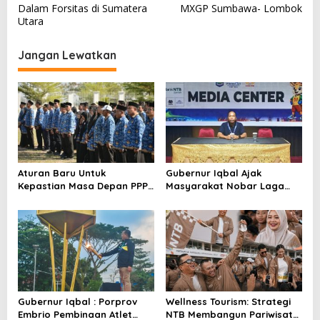
a
Dalam Forsitas di Sumatera
MXGP Sumbawa- Lombok
v
Utara
i
Jangan Lewatkan
g
a
s
i
p
o
Aturan Baru Untuk
Gubernur Iqbal Ajak
s
Kepastian Masa Depan PPPK
Masyarakat Nobar Laga
PW
Spanyol Vs Argentina di
Halaman Bumi Gora
Gubernur Iqbal : Porprov
Wellness Tourism: Strategi
Embrio Pembinaan Atlet
NTB Membangun Pariwisata