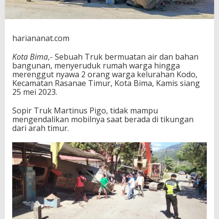
s
k
a
n
hariananat.com
2
I
Kota Bima
,- Sebuah Truk bermuatan air dan bahan
R
bangunan, menyeruduk rumah warga hingga
T
merenggut nyawa 2 orang warga kelurahan Kodo,
Kecamatan Rasanae Timur, Kota Bima, Kamis siang
25 mei 2023.
Sopir Truk Martinus Pigo, tidak mampu
mengendalikan mobilnya saat berada di tikungan
dari arah timur.