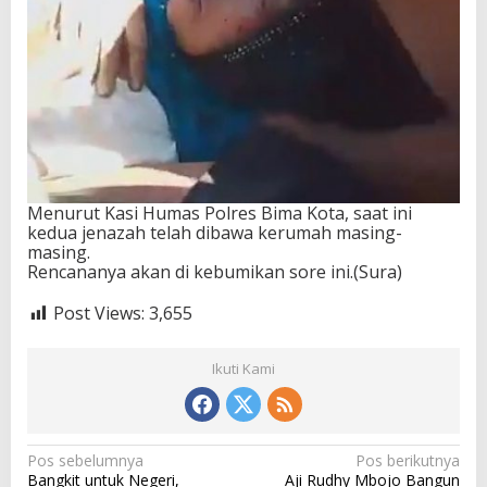
Menurut Kasi Humas Polres Bima Kota, saat ini
kedua jenazah telah dibawa kerumah masing-
masing.
Rencananya akan di kebumikan sore ini.(Sura)
Post Views:
3,655
Ikuti Kami
N
Pos sebelumnya
Pos berikutnya
Bangkit untuk Negeri,
Aji Rudhy Mbojo Bangun