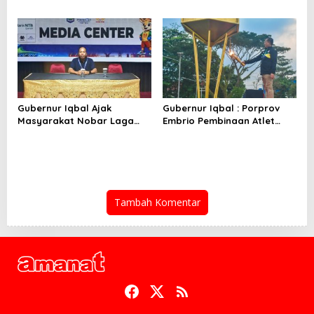
Persen Ada Tetapi 100
PW
Persen Berfungsi
Gubernur Iqbal Ajak
Gubernur Iqbal : Porprov
Masyarakat Nobar Laga
Embrio Pembinaan Atlet
Spanyol Vs Argentina di
Jelang PON 2028
Halaman Bumi Gora
Tambah Komentar