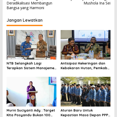
a
Deradikalisasi Membangun
Mushola Ina Sei
v
Bangsa yang Harmoni
i
Jangan Lewatkan
g
a
s
i
p
o
NTB Selangkah Lagi
Antisipasi Kekeringan dan
s
Terapkan Sistem Manajemen
Kebakaran Hutan, Pemkab
Talenta ASN
Bima Gelar Rakor
Murni Suciyanti Ady : Target
Aturan Baru Untuk
Kita Posyandu Bukan 100
Kepastian Masa Depan PPPK