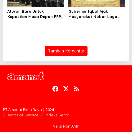
Aturan Baru Untuk
Gubernur Iqbal Ajak
Kepastian Masa Depan PPPK
Masyarakat Nobar Laga
PW
Spanyol Vs Argentina di
Halaman Bumi Gora
Tambah Komentar
PT Amanat Bima Raya | 2024
Terms of Service
Indeks Berita
Versi Non AMP