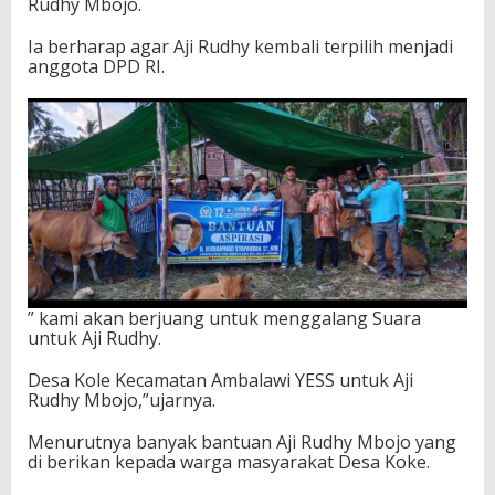
Rudhy Mbojo.
n
a
Ia berharap agar Aji Rudhy kembali terpilih menjadi
k
anggota DPD RI.
D
e
s
a
K
o
l
e
A
m
b
a
l
” kami akan berjuang untuk menggalang Suara
a
untuk Aji Rudhy.
w
i
Desa Kole Kecamatan Ambalawi YESS untuk Aji
Rudhy Mbojo,”ujarnya.
Menurutnya banyak bantuan Aji Rudhy Mbojo yang
di berikan kepada warga masyarakat Desa Koke.