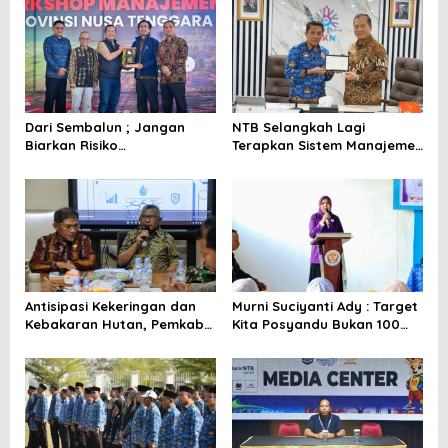
a
s
i
p
o
Dari Sembalun ; Jangan
NTB Selangkah Lagi
s
Biarkan Risiko
Terapkan Sistem Manajemen
Mengendalikan Pemerintah
Talenta ASN
Antisipasi Kekeringan dan
Murni Suciyanti Ady : Target
Kebakaran Hutan, Pemkab
Kita Posyandu Bukan 100
Bima Gelar Rakor
Persen Ada Tetapi 100
Persen Berfungsi