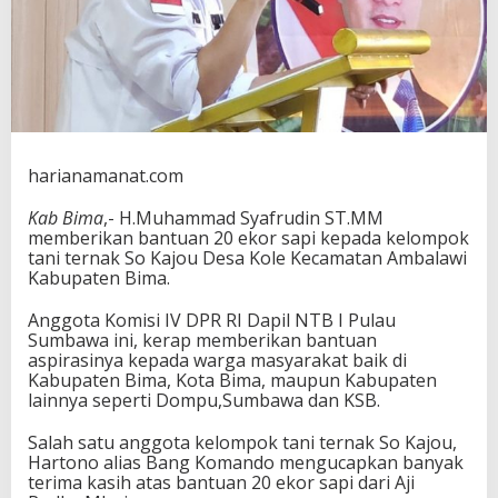
n
t
u
a
n
S
a
p
i
harianamanat.com
U
n
Kab Bima
,- H.Muhammad Syafrudin ST.MM
t
memberikan bantuan 20 ekor sapi kepada kelompok
u
tani ternak So Kajou Desa Kole Kecamatan Ambalawi
k
Kabupaten Bima.
K
e
Anggota Komisi IV DPR RI Dapil NTB I Pulau
l
Sumbawa ini, kerap memberikan bantuan
o
aspirasinya kepada warga masyarakat baik di
m
Kabupaten Bima, Kota Bima, maupun Kabupaten
p
lainnya seperti Dompu,Sumbawa dan KSB.
o
k
Salah satu anggota kelompok tani ternak So Kajou,
T
Hartono alias Bang Komando mengucapkan banyak
e
terima kasih atas bantuan 20 ekor sapi dari Aji
r