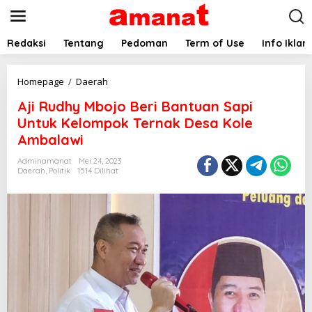
L
e
w
a
Redaksi
Tentang
Pedoman
Term of Use
Info Iklan
t
i
k
A
Homepage
/
Daerah
e
j
Aji Rudhy Mbojo Beri Bantuan Sapi
k
i
o
R
Untuk Kelompok Ternak Desa Kole
n
u
Ambalawi
t
d
e
h
Adminamanat
Mei 24, 2023
n
y
Daerah
,
Politik
1514 Dilihat
M
b
o
j
o
B
e
r
i
B
a