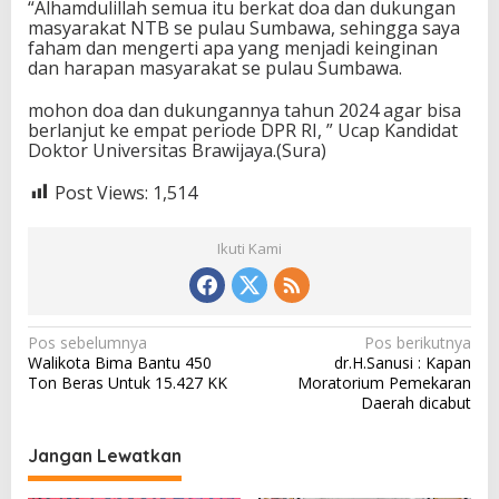
“Alhamdulillah semua itu berkat doa dan dukungan
masyarakat NTB se pulau Sumbawa, sehingga saya
faham dan mengerti apa yang menjadi keinginan
dan harapan masyarakat se pulau Sumbawa.
mohon doa dan dukungannya tahun 2024 agar bisa
berlanjut ke empat periode DPR RI, ” Ucap Kandidat
Doktor Universitas Brawijaya.(Sura)
Post Views:
1,514
Ikuti Kami
N
Pos sebelumnya
Pos berikutnya
Walikota Bima Bantu 450
dr.H.Sanusi : Kapan
a
Ton Beras Untuk 15.427 KK
Moratorium Pemekaran
v
Daerah dicabut
i
Jangan Lewatkan
g