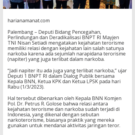
o
r
i
s
harianamanat.com
m
e
Palembang – Deputi Bidang Pencegahan,
M
Perlindungan dan Deradikalisasi BNPT RI Mayjen
e
TNI Nisan Setiadi mengatakan kejahatan terorisme
m
memiliki relasi dengan kejahatan lain salah satunya
i
narkoba karena ada sejumlah narapidana terorisme
l
(napiter) yang juga terlibat dalam narkoba.
i
k
“Jadi napiter itu ada juga yang terlibat narkoba,” ujar
i
Deputi 1 BNPT RI dalam Dialog Publik bersama
R
Kepala BNN, Ketua KPK dan Ketua LPSK pada hari
e
Rabu (1/3/2023).
l
a
Hal tersebut dibenarkan oleh Kepala BNN Komjen
s
Pol. Dr. Petrus R. Golose bahwa relasi antara
i
kejahatan terorisme dan narkoba sudah terjadi di
D
Indonesia, yang dikenal dengan sebutan
e
narkoterorisme, biasanya praktik yang mereka
n
gunakan untuk mendanai aktivitas jaringan teror.
g
a