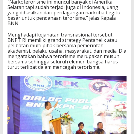
“Narkoterorisme ini muncul banyak di Amerika
n
Selatan tapi sudah terjadi juga di Indonesia, uang
K
yang dihasilkan dari perdagangan narkoba begitu
e
besar untuk pendanaan terorisme,” jelas Kepala
j
BNN.
a
h
Menghadapi kejahatan transnasional tersebut,
a
BNPT RI memiliki grand strategy Pentahelix atau
t
pelibatan multi pihak bersama pemerintah,
a
akademisi, pelaku usaha, masyarakat, dan media. Dia
n
mengatakan bahwa terorisme merupakan musuh
N
bersama sehingga seluruh elemen bangsa harus
a
turut terlibat dalam mencegah terorisme.
r
k
o
b
a