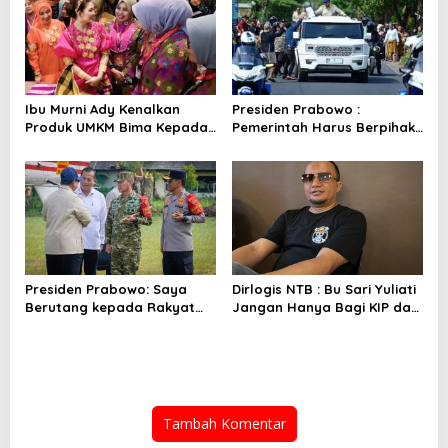
Ibu Murni Ady Kenalkan
Presiden Prabowo :
Produk UMKM Bima Kepada
Pemerintah Harus Berpihak
Ibu Selvi Gibran
Pada Rakyat
Presiden Prabowo: Saya
Dirlogis NTB : Bu Sari Yuliati
Berutang kepada Rakyat
Jangan Hanya Bagi KIP dan
NTB
Bedah Rumah
Tambah Komentar