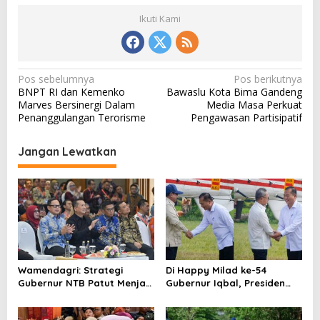
Ikuti Kami
N
Pos sebelumnya
Pos berikutnya
BNPT RI dan Kemenko
Bawaslu Kota Bima Gandeng
a
Marves Bersinergi Dalam
Media Masa Perkuat
v
Penanggulangan Terorisme
Pengawasan Partisipatif
i
Jangan Lewatkan
g
a
s
i
p
o
Wamendagri: Strategi
Di Happy Milad ke-54
s
Gubernur NTB Patut Menjadi
Gubernur Iqbal, Presiden
Inspirasi Gubernur Se-
Titip Pesan untuk NTB
Indonesia