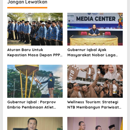
Jangan Lewatkan
g
a
s
i
p
o
Aturan Baru Untuk
Gubernur Iqbal Ajak
s
Kepastian Masa Depan PPPK
Masyarakat Nobar Laga
PW
Spanyol Vs Argentina di
Halaman Bumi Gora
Gubernur Iqbal : Porprov
Wellness Tourism: Strategi
Embrio Pembinaan Atlet
NTB Membangun Pariwisata
Jelang PON 2028
Berkualitas