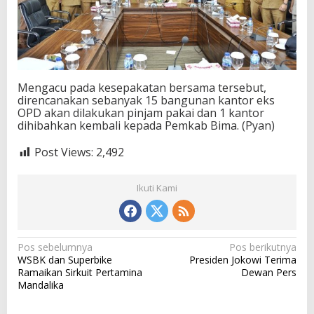
Mengacu pada kesepakatan bersama tersebut,
direncanakan sebanyak 15 bangunan kantor eks
OPD akan dilakukan pinjam pakai dan 1 kantor
dihibahkan kembali kepada Pemkab Bima. (Pyan)
Post Views:
2,492
Ikuti Kami
N
Pos sebelumnya
Pos berikutnya
WSBK dan Superbike
Presiden Jokowi Terima
a
Ramaikan Sirkuit Pertamina
Dewan Pers
v
Mandalika
i