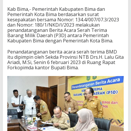
n
y
Kab Bima,- Pemerintah Kabupaten Bima dan
e
Pemerintah Kota Bima berdasarkan surat
r
kesepakatan bersama Nomor: 134.4/007/07.3/2023
a
dan Nomor: 180/1/NKD/I/2023 melakukan
h
penandatanganan Berita Acara Serah Terima
a
Barang Milik Daerah (P3D) antara Pemerintah
n
Kabupaten Bima dengan Pemerintah Kota Bima.
A
s
Penandatanganan berita acara serah terima BMD
e
itu dipimpin oleh Sekda Provinsi NTB Drs.H. Lalu Gita
t
Ariadi, M.Si, Senin 6 februari 2023 di Ruang Rapat
P
Forkopimda kantor Bupati Bima.
e
m
k
a
b
B
i
m
a