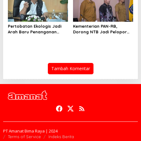
Pertobatan Ekologis Jadi
Kementerian PAN-RB,
Arah Baru Penanganan
Dorong NTB Jadi Pelopor
Hutan dan Sampah NTB
Layanan Digital Nasional
Terintegrasi
Tambah Komentar
PT Amanat Bima Raya | 2024
Terms of Service
Indeks Berita