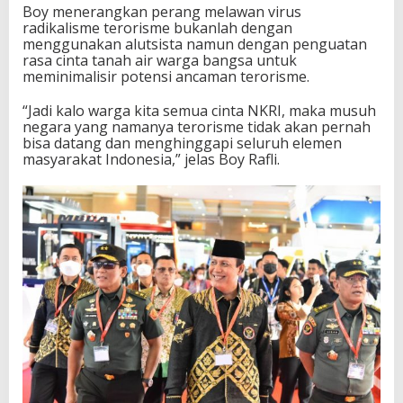
Boy menerangkan perang melawan virus
t
radikalisme terorisme bukanlah dengan
a
menggunakan alutsista namun dengan penguatan
N
rasa cinta tanah air warga bangsa untuk
K
meminimalisir potensi ancaman terorisme.
R
I
“Jadi kalo warga kita semua cinta NKRI, maka musuh
negara yang namanya terorisme tidak akan pernah
bisa datang dan menghinggapi seluruh elemen
masyarakat Indonesia,” jelas Boy Rafli.