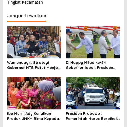
v
Tingkat Kecamatan
i
Jangan Lewatkan
g
a
s
i
p
o
Wamendagri: Strategi
Di Happy Milad ke-54
s
Gubernur NTB Patut Menjadi
Gubernur Iqbal, Presiden
Inspirasi Gubernur Se-
Titip Pesan untuk NTB
Indonesia
Ibu Murni Ady Kenalkan
Presiden Prabowo :
Produk UMKM Bima Kepada
Pemerintah Harus Berpihak
Ibu Selvi Gibran
Pada Rakyat