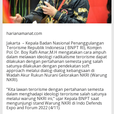
a
n
S
e
m
e
s
harianamanat.com
t
a
Jakarta – Kepala Badan Nasional Penanggulangan
D
Terorisme Republik Indonesia ( BNPT RI), Komjen
e
Pol. Dr. Boy Rafli Amar,M.H mengatakan cara ampuh
n
dalam melawan ideologi radikalisme terorisme dapat
g
dilakukan dengan pertahanan semesta yang salah
a
satunya dilakukan dengan pendekatan soft
n
approach melalui dialog-dialog kebangsaan di
G
Wadah Akur Rukun Nurani Gelorakan NKRI (Warung
e
NKRI).
r
a
“Kita lawan terorisme dengan pertahanan semesta
k
dalam menghadapi ideologi terorisme salah satunya
a
melalui warung NKRI ini,” ujar Kepala BNPT saat
n
mengunjungi stand Warung NKRI di Indo Defends
C
Expo and Forum 2022 (4/11).
i
n