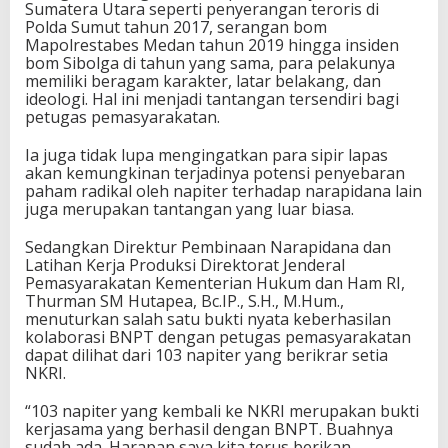
Sumatera Utara seperti penyerangan teroris di
Polda Sumut tahun 2017, serangan bom
Mapolrestabes Medan tahun 2019 hingga insiden
bom Sibolga di tahun yang sama, para pelakunya
memiliki beragam karakter, latar belakang, dan
ideologi. Hal ini menjadi tantangan tersendiri bagi
petugas pemasyarakatan.
Ia juga tidak lupa mengingatkan para sipir lapas
akan kemungkinan terjadinya potensi penyebaran
paham radikal oleh napiter terhadap narapidana lain
juga merupakan tantangan yang luar biasa.
Sedangkan Direktur Pembinaan Narapidana dan
Latihan Kerja Produksi Direktorat Jenderal
Pemasyarakatan Kementerian Hukum dan Ham RI,
Thurman SM Hutapea, Bc.IP., S.H., M.Hum.,
menuturkan salah satu bukti nyata keberhasilan
kolaborasi BNPT dengan petugas pemasyarakatan
dapat dilihat dari 103 napiter yang berikrar setia
NKRI.
“103 napiter yang kembali ke NKRI merupakan bukti
kerjasama yang berhasil dengan BNPT. Buahnya
sudah ada. Harapan saya kita terus berikan