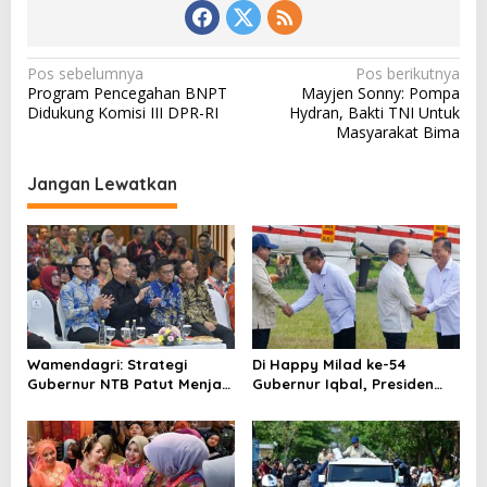
N
Pos sebelumnya
Pos berikutnya
Program Pencegahan BNPT
Mayjen Sonny: Pompa
a
Didukung Komisi III DPR-RI
Hydran, Bakti TNI Untuk
v
Masyarakat Bima
i
Jangan Lewatkan
g
a
s
i
p
o
Wamendagri: Strategi
Di Happy Milad ke-54
s
Gubernur NTB Patut Menjadi
Gubernur Iqbal, Presiden
Inspirasi Gubernur Se-
Titip Pesan untuk NTB
Indonesia