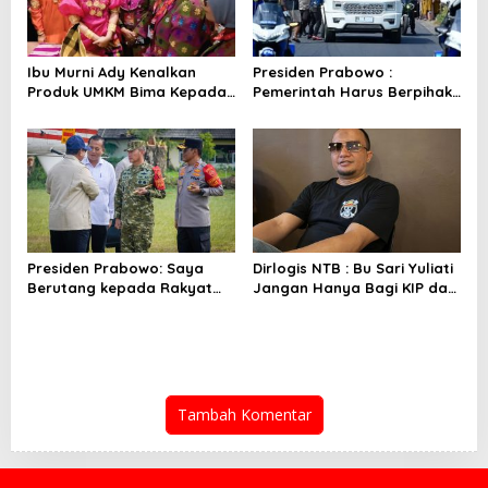
Ibu Murni Ady Kenalkan
Presiden Prabowo :
Produk UMKM Bima Kepada
Pemerintah Harus Berpihak
Ibu Selvi Gibran
Pada Rakyat
Presiden Prabowo: Saya
Dirlogis NTB : Bu Sari Yuliati
Berutang kepada Rakyat
Jangan Hanya Bagi KIP dan
NTB
Bedah Rumah
Tambah Komentar