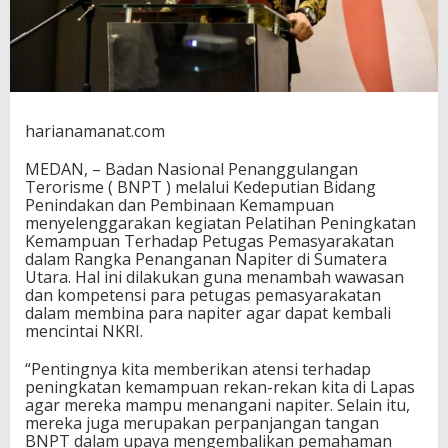
n
a
n
g
a
n
a
harianamanat.com
n
N
MEDAN, – Badan Nasional Penanggulangan
a
Terorisme ( BNPT ) melalui Kedeputian Bidang
p
Penindakan dan Pembinaan Kemampuan
i
menyelenggarakan kegiatan Pelatihan Peningkatan
t
Kemampuan Terhadap Petugas Pemasyarakatan
e
dalam Rangka Penanganan Napiter di Sumatera
r
Utara. Hal ini dilakukan guna menambah wawasan
S
dan kompetensi para petugas pemasyarakatan
u
dalam membina para napiter agar dapat kembali
m
mencintai NKRI.
a
t
“Pentingnya kita memberikan atensi terhadap
e
peningkatan kemampuan rekan-rekan kita di Lapas
r
agar mereka mampu menangani napiter. Selain itu,
a
mereka juga merupakan perpanjangan tangan
U
BNPT dalam upaya mengembalikan pemahaman
t