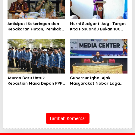
Antisipasi Kekeringan dan
Murni Suciyanti Ady : Target
Kebakaran Hutan, Pemkab
Kita Posyandu Bukan 100
Bima Gelar Rakor
Persen Ada Tetapi 100
Persen Berfungsi
Aturan Baru Untuk
Gubernur Iqbal Ajak
Kepastian Masa Depan PPPK
Masyarakat Nobar Laga
PW
Spanyol Vs Argentina di
Halaman Bumi Gora
Tambah Komentar