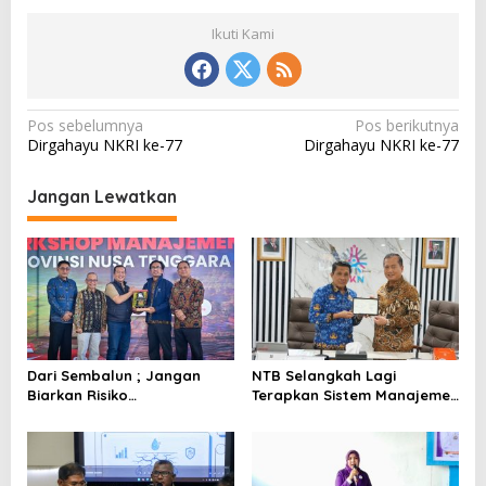
Ikuti Kami
N
Pos sebelumnya
Pos berikutnya
Dirgahayu NKRI ke-77
Dirgahayu NKRI ke-77
a
v
Jangan Lewatkan
i
g
a
s
i
p
Dari Sembalun ; Jangan
NTB Selangkah Lagi
o
Biarkan Risiko
Terapkan Sistem Manajemen
Mengendalikan Pemerintah
Talenta ASN
s