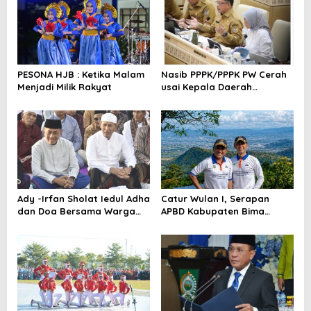
a
s
i
p
o
PESONA HJB : Ketika Malam
Nasib PPPK/PPPK PW Cerah
Menjadi Milik Rakyat
usai Kepala Daerah
s
Bertemu Mendagri,MenPAN-
RB dan DPR RI
Ady -Irfan Sholat Iedul Adha
Catur Wulan I, Serapan
dan Doa Bersama Warga
APBD Kabupaten Bima
Lambu
TA.2026 Catat Tren Positif