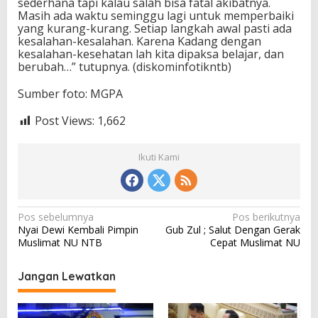
sederhana tapi kalau salah bisa fatal akibatnya.
Masih ada waktu seminggu lagi untuk memperbaiki
yang kurang-kurang. Setiap langkah awal pasti ada
kesalahan-kesalahan. Karena Kadang dengan
kesalahan-kesehatan lah kita dipaksa belajar, dan
berubah…” tutupnya. (diskominfotikntb)
Sumber foto: MGPA
Post Views:
1,662
Ikuti Kami
N
Pos sebelumnya
Pos berikutnya
Nyai Dewi Kembali Pimpin
Gub Zul ; Salut Dengan Gerak
a
Muslimat NU NTB
Cepat Muslimat NU
v
i
Jangan Lewatkan
g