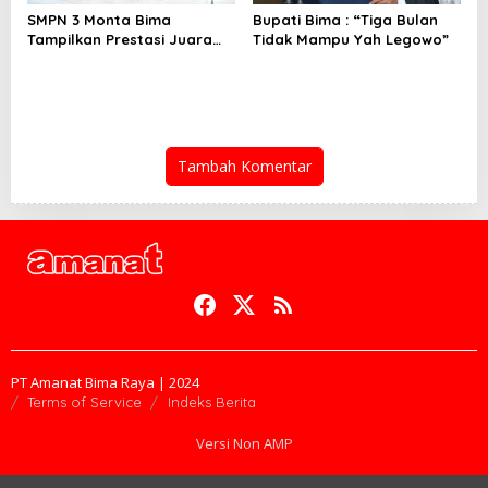
SMPN 3 Monta Bima
Bupati Bima : “Tiga Bulan
Tampilkan Prestasi Juara
Tidak Mampu Yah Legowo”
Paskib
Tambah Komentar
PT Amanat Bima Raya | 2024
Terms of Service
Indeks Berita
Versi Non AMP