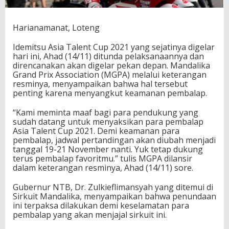
u
n
d
Harianamanat, Loteng
a
P
Idemitsu Asia Talent Cup 2021 yang sejatinya digelar
e
hari ini, Ahad (14/11) ditunda pelaksanaannya dan
k
direncanakan akan digelar pekan depan. Mandalika
a
Grand Prix Association (MGPA) melalui keterangan
n
resminya, menyampaikan bahwa hal tersebut
D
penting karena menyangkut keamanan pembalap.
e
p
“Kami meminta maaf bagi para pendukung yang
a
sudah datang untuk menyaksikan para pembalap
n
Asia Talent Cup 2021. Demi keamanan para
pembalap, jadwal pertandingan akan diubah menjadi
tanggal 19-21 November nanti. Yuk tetap dukung
terus pembalap favoritmu.” tulis MGPA dilansir
dalam keterangan resminya, Ahad (14/11) sore.
Gubernur NTB, Dr. Zulkieflimansyah yang ditemui di
Sirkuit Mandalika, menyampaikan bahwa penundaan
ini terpaksa dilakukan demi keselamatan para
pembalap yang akan menjajal sirkuit ini.