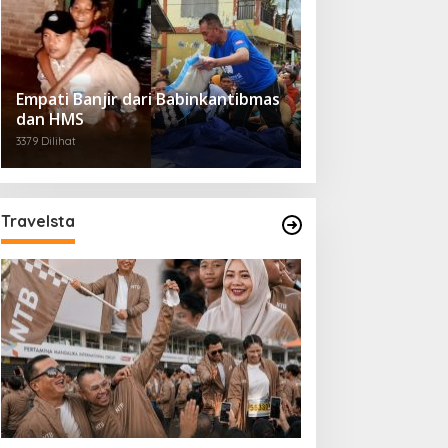
Empati Banjir dari Babinkantibmas
dan HMS
3379 Dilihat
Travelsta