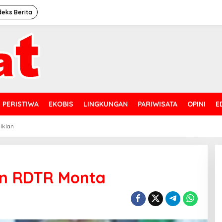
deks Berita
PERISTIWA
EKOBIS
LINGKUNGAN
PARIWISATA
OPINI
E
 Iklan
an RDTR Monta