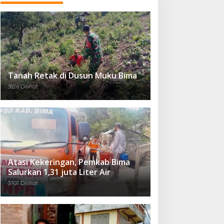
Tanah Retak di Dusun Muku Bima
3826 Dilihat
Atasi Kekeringan, Pemkab Bima
Salurkan 1,31 juta Liter Air
3707 Dilihat