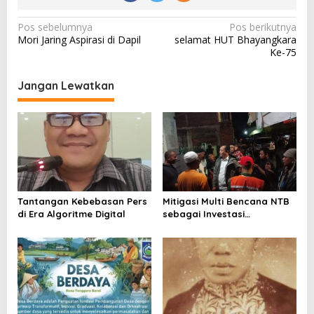
N
Pos sebelumnya
Pos berikutnya
Mori Jaring Aspirasi di Dapil
selamat HUT Bhayangkara
a
Ke-75
v
i
Jangan Lewatkan
g
a
s
i
p
o
Tantangan Kebebasan Pers
Mitigasi Multi Bencana NTB
di Era Algoritme Digital
sebagai Investasi
s
Peradaban