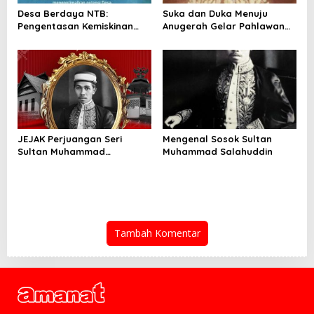
Desa Berdaya NTB:
Suka dan Duka Menuju
Pengentasan Kemiskinan
Anugerah Gelar Pahlawan
Ekstrem Menuju Pencapaian
Nasional
SDGs
JEJAK Perjuangan Seri
Mengenal Sosok Sultan
Sultan Muhammad
Muhammad Salahuddin
Salahuddin Untuk NKRI
Tambah Komentar