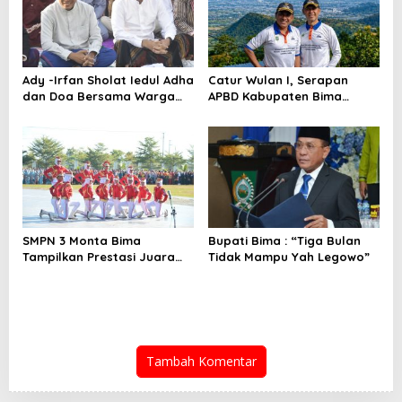
Ady -Irfan Sholat Iedul Adha
Catur Wulan I, Serapan
dan Doa Bersama Warga
APBD Kabupaten Bima
Lambu
TA.2026 Catat Tren Positif
SMPN 3 Monta Bima
Bupati Bima : “Tiga Bulan
Tampilkan Prestasi Juara
Tidak Mampu Yah Legowo”
Paskib
Tambah Komentar