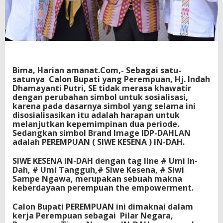
A
M
e
n
a
n
g
k
Bima, Harian amanat.Com,- Sebagai satu-
a
satunya Calon Bupati yang Perempuan, Hj. Indah
n
Dhamayanti Putri, SE tidak merasa khawatir
H
dengan perubahan simbol untuk sosialisasi,
a
karena pada dasarnya simbol yang selama ini
t
disosialisasikan itu adalah harapan untuk
i
melanjutkan kepemimpinan dua periode.
R
Sedangkan simbol Brand Image IDP-DAHLAN
a
adalah PEREMPUAN ( SIWE KESENA ) IN-DAH.
k
y
SIWE KESENA IN-DAH dengan tag line # Umi In-
a
Dah, # Umi Tangguh,# Siwe Kesena, # Siwi
t
Sampe Ngawa, merupakan sebuah makna
keberdayaan perempuan the empowerment.
Calon Bupati PEREMPUAN ini dimaknai dalam
kerja Perempuan sebagai Pilar Negara,