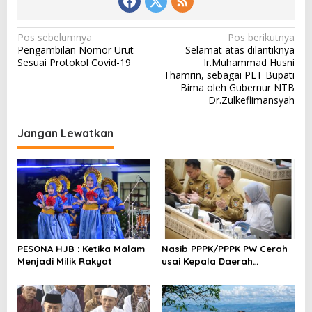
N
Pos sebelumnya
Pos berikutnya
Pengambilan Nomor Urut
Selamat atas dilantiknya
a
Sesuai Protokol Covid-19
Ir.Muhammad Husni
v
Thamrin, sebagai PLT Bupati
Bima oleh Gubernur NTB
i
Dr.Zulkeflimansyah
g
a
Jangan Lewatkan
s
i
p
o
s
PESONA HJB : Ketika Malam
Nasib PPPK/PPPK PW Cerah
Menjadi Milik Rakyat
usai Kepala Daerah
Bertemu Mendagri,MenPAN-
RB dan DPR RI