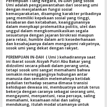
Perempuan Tiang Negara, IN-DAH yang sosok
Umi adalah pengejawantahan dari seorang umi
dengan menjalankan fungsi sosial
kemasyarakatan, disamping karakter pribadinya
yang memiliki kepekaan sosial yang tinggi,
kesabaran dan ketabahan, keanggunannya
dalam menyikapi prolematika politis, ulet dan
unggul dalam mengkomunikasikan segala
sesuatunya dengan jajaran birokrasi maupun
para relasi, humble dalam arti kesederhanaan
dan kesahajaanya dalam mengayomi rakyatnya,
sosok umi yang dekat dengan rakyat.
PEREMPUAN IN-DAH ( Umi ) kehadirannya saat
ini ibarat sosok Aisyah Putri Abu Bakar yang
didzolimi secara pibadi dalam perang unta,
tetapi sosok umi sangat memahami bahwa
semakin merenggangnya hubungan antar
manusia dan semakin melemahnya ketidak
pedulian terhadap sesama dimasa transisi
kehidupan dewasa ini, membuatnya untuk terus
bekerja dengan caranya sebagai seorang umi,
mengayomi, menyantuni, rasa percaya, saling
memahami, kesamaan nilai dan saling
mendukung, itulah modal utamanya untuk