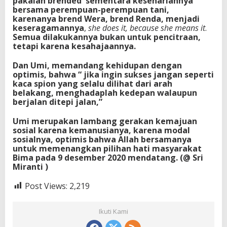
pakaian brended sementara kesehariannya
bersama perempuan-perempuan tani,
karenanya brend Wera, brend Renda, menjadi
keseragamannya
,
she does it, because she means it
.
Semua dilakukannya bukan untuk pencitraan,
tetapi karena kesahajaannya.
Dan Umi, memandang kehidupan dengan
optimis, bahwa “ jika ingin sukses jangan seperti
kaca spion yang selalu dilihat dari arah
belakang, menghadaplah kedepan walaupun
berjalan ditepi jalan,”
Umi merupakan lambang gerakan kemajuan
sosial karena kemanusianya, karena modal
sosialnya, optimis bahwa Allah bersamanya
untuk memenangkan pilihan hati masyarakat
Bima pada 9 desember 2020 mendatang. (@ Sri
Miranti )
Post Views:
2,219
Ikuti Kami