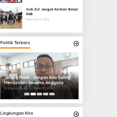
Gub Zul Jenguk Korban Banjir
KSB
Februari 14, 2023
Politik Terbaru
Jasmin Malik : Jangan Ada Saling
Gubernur Iqbal ;
Mendzolimi Sesama Anggota
Sasak Ingin Men
Semua Orang
Di Daerah, Politik
|
Maret 30, 2026
Di Berita, Politik
|
Maret
Lingkungan Kita