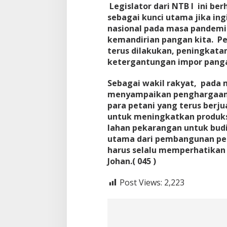
Legislator dari NTB I ini b
sebagai kunci utama jika i
nasional pada masa pandem
kemandirian pangan kita. P
terus dilakukan, peningkata
ketergantungan impor panga
Sebagai wakil rakyat, pada 
menyampaikan penghargaan y
para petani yang terus berj
untuk meningkatkan produk
lahan pekarangan untuk budi
utama dari pembangunan pe
harus selalu memperhatikan n
Johan.( 045 )
Post Views:
2,223