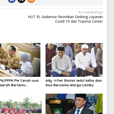
Pos berikutnya
HUT RI, Gubernur Resmikan Gedung Layanan
Covid-19 dan Trauma Center
PK/PPPK PW Cerah usai
Ady -Irfan Sholat Iedul Adha dan
Daerah Bertemu
Doa Bersama Warga Lambu
,MenPAN-RB dan DPR RI