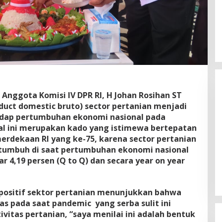
Anggota Komisi IV DPR RI, H Johan Rosihan ST
uct domestic bruto) sector pertanian menjadi
dap pertumbuhan ekonomi nasional pada
 hal ini merupakan kado yang istimewa bertepatan
erdekaan RI yang ke-75, karena sector pertanian
Gubernur Miq Iqbal Paparkan
umbuh di saat pertumbuhan ekonomi nasional
Capaian Ekonomi Tangguh
 4,19 persen (Q to Q) dan secara year on year
Makmur Mendunia saat LKPJ
Di Daerah, Politik
|
Maret 31, 2026
positif sektor pertanian menunjukkan bahwa
ras pada saat pandemic yang serba sulit ini
itas pertanian, “saya menilai ini adalah bentuk