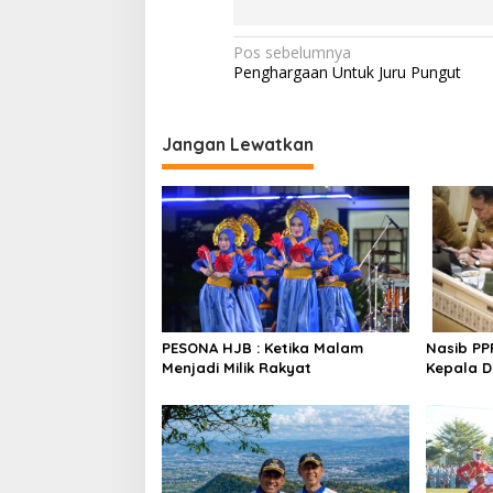
Navigasi
Pos sebelumnya
Penghargaan Untuk Juru Pungut
pos
Jangan Lewatkan
PESONA HJB : Ketika Malam
Nasib PP
Menjadi Milik Rakyat
Kepala 
Mendagri