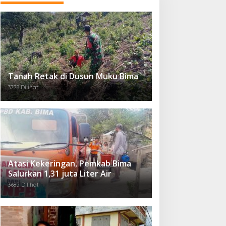
Tanah Retak di Dusun Muku Bima
3778 Dilihat
Atasi Kekeringan, Pemkab Bima
Salurkan 1,31 juta Liter Air
3685 Dilihat