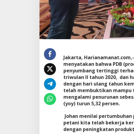
Jakarta, Harianamanat.com,- 
menyatakan bahwa PDB (prod
penyumbang tertinggi terha
triwulan II tahun 2020, dan
dengan hari ulang tahun kem
telah membuktikan mampu t
mengalami penurunan sebesar
(yoy) turun 5,32 persen.
Johan menilai pertumbuhan 
petani kita telah bekerja ke
dengan peningkatan produktiv