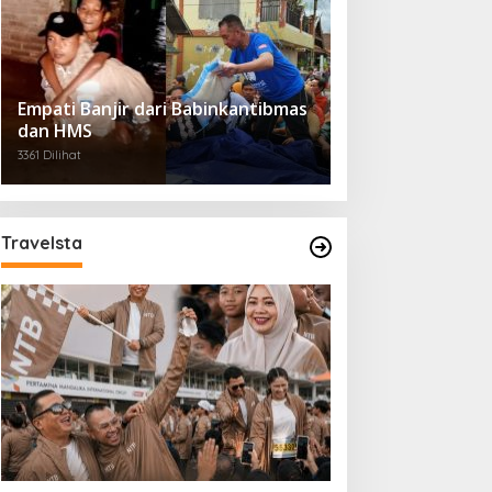
Empati Banjir dari Babinkantibmas
dan HMS
3361 Dilihat
Travelsta