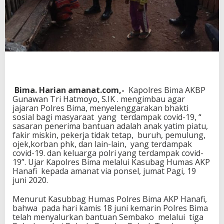
g
i
S
e
m
b
a
k
o
Bima. Harian amanat.com,-
Kapolres Bima AKBP
Gunawan Tri Hatmoyo, S.IK . mengimbau agar
jajaran Polres Bima, menyelenggarakan bhakti
sosial bagi masyaraat yang terdampak covid-19, “
sasaran penerima bantuan adalah anak yatim piatu,
fakir miskin, pekerja tidak tetap, buruh, pemulung,
ojek,korban phk, dan lain-lain, yang terdampak
covid-19. dan keluarga polri yang terdampak covid-
19”. Ujar Kapolres Bima melalui Kasubag Humas AKP
Hanafi kepada amanat via ponsel, jumat Pagi, 19
juni 2020.
Menurut Kasubbag Humas Polres Bima AKP Hanafi,
bahwa pada hari kamis 18 juni kemarin Polres Bima
telah menyalurkan bantuan Sembako melalui tiga