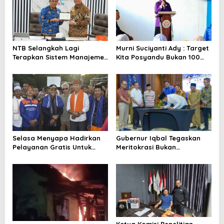
s
i
p
o
NTB Selangkah Lagi
Murni Suciyanti Ady : Target
Terapkan Sistem Manajemen
Kita Posyandu Bukan 100
s
Talenta ASN
Persen Ada Tetapi 100
Persen Berfungsi
Selasa Menyapa Hadirkan
Gubernur Iqbal Tegaskan
Pelayanan Gratis Untuk
Meritokrasi Bukan
Warga Wawo
Kedekatan Politik
Ketua Komisi Penelitian