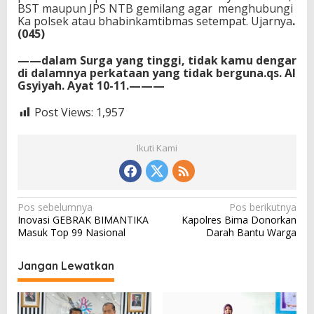
BST maupun JPS NTB gemilang agar menghubungi
Ka polsek atau bhabinkamtibmas setempat. Ujarnya
.
(045)
——dalam Surga yang tinggi, tidak kamu dengar
di dalamnya perkataan yang tidak berguna.qs. Al
Gsyiyah. Ayat 10-11.———
Post Views:
1,957
Ikuti Kami
N
Pos sebelumnya
Pos berikutnya
Inovasi GEBRAK BIMANTIKA
Kapolres Bima Donorkan
a
Masuk Top 99 Nasional
Darah Bantu Warga
v
i
Jangan Lewatkan
g
a