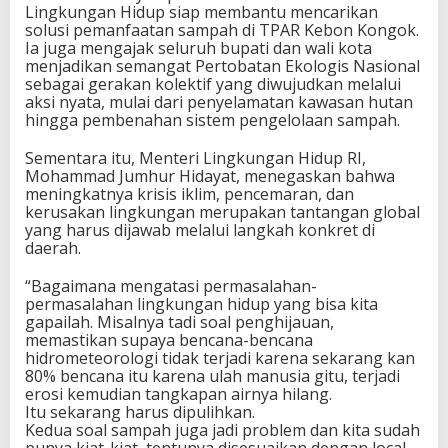
Lingkungan Hidup siap membantu mencarikan
solusi pemanfaatan sampah di TPAR Kebon Kongok.
Ia juga mengajak seluruh bupati dan wali kota
menjadikan semangat Pertobatan Ekologis Nasional
sebagai gerakan kolektif yang diwujudkan melalui
aksi nyata, mulai dari penyelamatan kawasan hutan
hingga pembenahan sistem pengelolaan sampah.
Sementara itu, Menteri Lingkungan Hidup RI,
Mohammad Jumhur Hidayat, menegaskan bahwa
meningkatnya krisis iklim, pencemaran, dan
kerusakan lingkungan merupakan tantangan global
yang harus dijawab melalui langkah konkret di
daerah.
“Bagaimana mengatasi permasalahan-
permasalahan lingkungan hidup yang bisa kita
gapailah. Misalnya tadi soal penghijauan,
memastikan supaya bencana-bencana
hidrometeorologi tidak terjadi karena sekarang kan
80% bencana itu karena ulah manusia gitu, terjadi
erosi kemudian tangkapan airnya hilang.
Itu sekarang harus dipulihkan.
Kedua soal sampah juga jadi problem dan kita sudah
punya kiat-kiat, tentunya disesuaikan dengan local