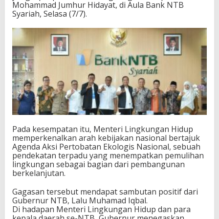
Mohammad Jumhur Hidayat, di Aula Bank NTB
n
Syariah, Selasa (7/7).
d
a
n
S
a
m
p
a
h
N
T
B
Pada kesempatan itu, Menteri Lingkungan Hidup
memperkenalkan arah kebijakan nasional bertajuk
Agenda Aksi Pertobatan Ekologis Nasional, sebuah
pendekatan terpadu yang menempatkan pemulihan
lingkungan sebagai bagian dari pembangunan
berkelanjutan.
Gagasan tersebut mendapat sambutan positif dari
Gubernur NTB, Lalu Muhamad Iqbal.
Di hadapan Menteri Lingkungan Hidup dan para
kepala daerah se-NTB, Gubernur menegaskan