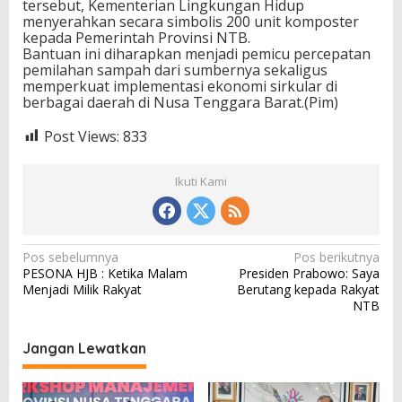
tersebut, Kementerian Lingkungan Hidup
menyerahkan secara simbolis 200 unit komposter
kepada Pemerintah Provinsi NTB.
Bantuan ini diharapkan menjadi pemicu percepatan
pemilahan sampah dari sumbernya sekaligus
memperkuat implementasi ekonomi sirkular di
berbagai daerah di Nusa Tenggara Barat.(Pim)
Post Views:
833
Ikuti Kami
N
Pos sebelumnya
Pos berikutnya
PESONA HJB : Ketika Malam
Presiden Prabowo: Saya
a
Menjadi Milik Rakyat
Berutang kepada Rakyat
v
NTB
i
Jangan Lewatkan
g
a