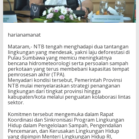
a
d
i
A
r
a
harianamanat
h
B
Mataram,- NTB tengah menghadapi dua tantangan
a
lingkungan yang mendesak, yakni laju deforestasi di
r
Pulau Sumbawa yang memicu meningkatnya
u
bencana hidrometeorologi serta persoalan sampah
P
perkotaan yang terus membebani kapasitas tempat
e
pemrosesan akhir (TPA).
n
Menyadari kondisi tersebut, Pemerintah Provinsi
a
NTB mulai menyelaraskan strategi penanganan
n
lingkungan dari tingkat provinsi hingga
g
kabupaten/kota melalui penguatan kolaborasi lintas
a
sektor.
n
a
Komitmen tersebut mengemuka dalam Rapat
n
Koordinasi dan Sinkronisasi Program Lingkungan
H
Hidup dalam Pengelolaan Sampah, Pengendalian
u
Pencemaran, dan Kerusakan Lingkungan Hidup
t
yang dipimpin Menteri Lingkungan Hidup RI,
a