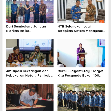
s
i
p
o
Dari Sembalun ; Jangan
NTB Selangkah Lagi
s
Biarkan Risiko
Terapkan Sistem Manajemen
Mengendalikan Pemerintah
Talenta ASN
Antisipasi Kekeringan dan
Murni Suciyanti Ady : Target
Kebakaran Hutan, Pemkab
Kita Posyandu Bukan 100
Bima Gelar Rakor
Persen Ada Tetapi 100
Persen Berfungsi