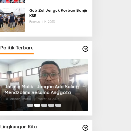
Gub Zul Jenguk Korban Banjir
KSB
Februari 14, 2023
Politik Terbaru
Jasmin Malik : Jangan Ada Saling
Gubernur Iqbal ;
Mendzolimi Sesama Anggota
Sasak Ingin Men
Semua Orang
Di Daerah, Politik
|
Maret 30, 2026
Di Berita, Politik
|
Maret
Lingkungan Kita