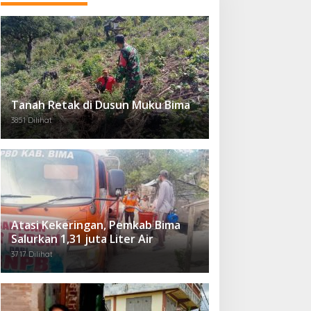
Tanah Retak di Dusun Muku Bima
3851 Dilihat
Atasi Kekeringan, Pemkab Bima
Salurkan 1,31 juta Liter Air
3717 Dilihat