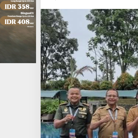
Beri
Taklimat