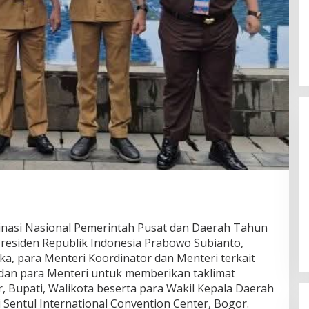
Gubernur Miq Iqbal Paparkan
Capaian Ekonomi Tangguh
inasi Nasional Pemerintah Pusat dan Daerah Tahun
Makmur Mendunia saat LKPJ
Di Daerah, Politik
|
Maret 31, 2026
 Presiden Republik Indonesia Prabowo Subianto,
, para Menteri Koordinator dan Menteri terkait
dan para Menteri untuk memberikan taklimat
, Bupati, Walikota beserta para Wakil Kepala Daerah
i Sentul International Convention Center, Bogor.