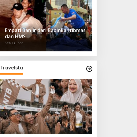
Empati Banjir dari Babinkantibmas
dan HMS
3382 Dilihat
Travelsta