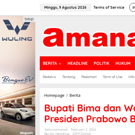
Lewati
ke
Minggu, 9 Agustus 2026
Terms of Service
I
konten
tutup
BERITA
HEADLINE
POLITIK
HUKUM
Redaksi
Tentang
Pedoman
Term of Use
Info
Bupati
Homepage
/
Berita
Bima
Bupati Bima dan Wa
dan
Wabup
Presiden Prabowo B
Ikuti
Rakornas,
Presiden
Adminamanat
Februari 2, 2026
Prabowo
Berita
,
Headline
2079 Dilihat