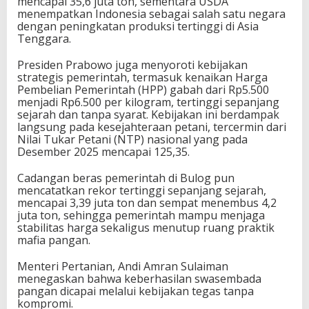
mencapai 35,6 juta ton, sementara USDA
menempatkan Indonesia sebagai salah satu negara
dengan peningkatan produksi tertinggi di Asia
Tenggara.
Presiden Prabowo juga menyoroti kebijakan
strategis pemerintah, termasuk kenaikan Harga
Pembelian Pemerintah (HPP) gabah dari Rp5.500
menjadi Rp6.500 per kilogram, tertinggi sepanjang
sejarah dan tanpa syarat. Kebijakan ini berdampak
langsung pada kesejahteraan petani, tercermin dari
Nilai Tukar Petani (NTP) nasional yang pada
Desember 2025 mencapai 125,35.
Cadangan beras pemerintah di Bulog pun
mencatatkan rekor tertinggi sepanjang sejarah,
mencapai 3,39 juta ton dan sempat menembus 4,2
juta ton, sehingga pemerintah mampu menjaga
stabilitas harga sekaligus menutup ruang praktik
mafia pangan.
Menteri Pertanian, Andi Amran Sulaiman
menegaskan bahwa keberhasilan swasembada
pangan dicapai melalui kebijakan tegas tanpa
kompromi.