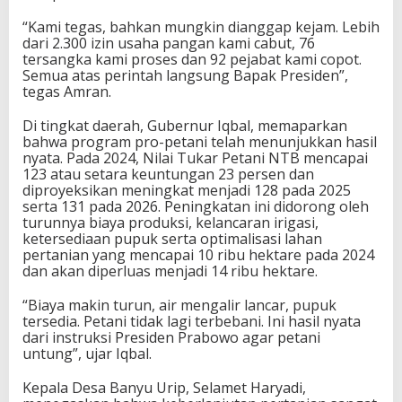
“Kami tegas, bahkan mungkin dianggap kejam. Lebih
dari 2.300 izin usaha pangan kami cabut, 76
tersangka kami proses dan 92 pejabat kami copot.
Semua atas perintah langsung Bapak Presiden”,
tegas Amran.
Di tingkat daerah, Gubernur Iqbal, memaparkan
bahwa program pro-petani telah menunjukkan hasil
nyata. Pada 2024, Nilai Tukar Petani NTB mencapai
123 atau setara keuntungan 23 persen dan
diproyeksikan meningkat menjadi 128 pada 2025
serta 131 pada 2026. Peningkatan ini didorong oleh
turunnya biaya produksi, kelancaran irigasi,
ketersediaan pupuk serta optimalisasi lahan
pertanian yang mencapai 10 ribu hektare pada 2024
dan akan diperluas menjadi 14 ribu hektare.
“Biaya makin turun, air mengalir lancar, pupuk
tersedia. Petani tidak lagi terbebani. Ini hasil nyata
dari instruksi Presiden Prabowo agar petani
untung”, ujar Iqbal.
Kepala Desa Banyu Urip, Selamet Haryadi,