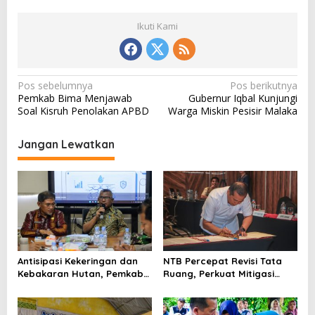
Ikuti Kami
N
Pos sebelumnya
Pos berikutnya
Pemkab Bima Menjawab
Gubernur Iqbal Kunjungi
a
Soal Kisruh Penolakan APBD
Warga Miskin Pesisir Malaka
v
i
Jangan Lewatkan
g
a
s
i
p
o
Antisipasi Kekeringan dan
NTB Percepat Revisi Tata
Kebakaran Hutan, Pemkab
Ruang, Perkuat Mitigasi
s
Bima Gelar Rakor
Bencana dan Investasi