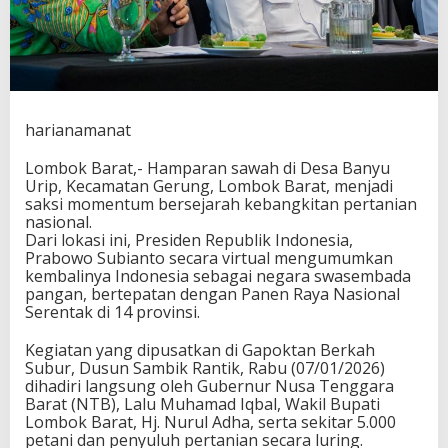
i
t
a
n
P
e
t
harianamanat
a
n
Lombok Barat,- Hamparan sawah di Desa Banyu
i
Urip, Kecamatan Gerung, Lombok Barat, menjadi
I
saksi momentum bersejarah kebangkitan pertanian
n
nasional.
d
Dari lokasi ini, Presiden Republik Indonesia,
o
Prabowo Subianto secara virtual mengumumkan
n
kembalinya Indonesia sebagai negara swasembada
e
pangan, bertepatan dengan Panen Raya Nasional
s
Serentak di 14 provinsi.
i
a
Kegiatan yang dipusatkan di Gapoktan Berkah
Subur, Dusun Sambik Rantik, Rabu (07/01/2026)
dihadiri langsung oleh Gubernur Nusa Tenggara
Barat (NTB), Lalu Muhamad Iqbal, Wakil Bupati
Lombok Barat, Hj. Nurul Adha, serta sekitar 5.000
petani dan penyuluh pertanian secara luring.