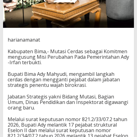
f
a
n
G
a
n
t
harianamanat
i
J
Kabupaten Bima,- Mutasi Cerdas sebagai Komitmen
a
mengusung Misi Perubahan Pada Pemerintahan Ady
b
-Irfan terbukti.
a
t
Bupati Bima Ady Mahyudi, mengambil langkah
a
cerdas dengan mengganti pejabat dalam jabatan
n
strategis penentu wajah birokrasi.
S
t
Jabatan Strategis yakni Bidang Mutasi, Bagian
r
Umum, Dinas Pendidikan dan Inspektorat digawangi
a
orang baru.
t
e
g
Melalui surat keputusan nomor 821.2/33/07.2 tahun
i
2026, Bupati Ady melantik 17 pejabat struktural
s
Eselon II dan melalui surat keputusan nomor
821.2/34/07.2 tahun 2026 melantik 13 pejabat Eselon