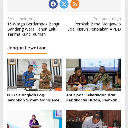
N
Pos sebelumnya
Pos berikutnya
15 Warga Berdampak Banjir
Pemkab Bima Menjawab
a
Bandang Wera Tahun Lalu,
Soal Kisruh Penolakan APBD
v
Terima Kunci Rumah
i
Jangan Lewatkan
g
a
s
i
p
o
NTB Selangkah Lagi
Antisipasi Kekeringan dan
s
Terapkan Sistem Manajemen
Kebakaran Hutan, Pemkab
Talenta ASN
Bima Gelar Rakor