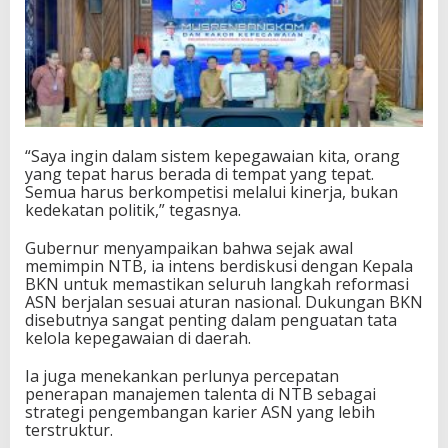
a
n
P
o
l
i
t
i
“Saya ingin dalam sistem kepegawaian kita, orang
k
yang tepat harus berada di tempat yang tepat.
Semua harus berkompetisi melalui kinerja, bukan
kedekatan politik,” tegasnya.
Gubernur menyampaikan bahwa sejak awal
memimpin NTB, ia intens berdiskusi dengan Kepala
BKN untuk memastikan seluruh langkah reformasi
ASN berjalan sesuai aturan nasional. Dukungan BKN
disebutnya sangat penting dalam penguatan tata
kelola kepegawaian di daerah.
Ia juga menekankan perlunya percepatan
penerapan manajemen talenta di NTB sebagai
strategi pengembangan karier ASN yang lebih
terstruktur.