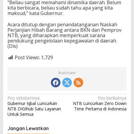
“Beliau sangat memahami dinamika daerah. Belum
kita berbicara, beliau sudah tahu apa yang kita
maksud,” kata Gubernur.
Acara ditutup dengan penandatanganan Naskah
Perjanjian Hibah Barang antara BKN dan Pemprov
NTB, yang diharapkan memperkuat sarana
pendukung pengelolaan kepegawaian di daerah.
(Dis)
Post Views:
1,729
Ikuti Kami
N
Pos sebelumnya
Pos berikutnya
Gubernur Iqbal Luncurkan
NTB Luncurkan Zero Down
a
NTB DIGIhub Satu Layanan
Time Pertama di Indonesia
v
Untuk Semua
i
Jangan Lewatkan
g