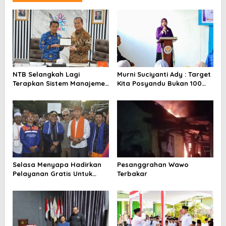
a
s
i
p
o
NTB Selangkah Lagi
Murni Suciyanti Ady : Target
s
Terapkan Sistem Manajemen
Kita Posyandu Bukan 100
Talenta ASN
Persen Ada Tetapi 100
Persen Berfungsi
Selasa Menyapa Hadirkan
Pesanggrahan Wawo
Pelayanan Gratis Untuk
Terbakar
Warga Wawo