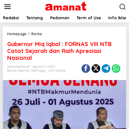
L
e
w
a
Redaksi
Tentang
Pedoman
Term of Use
Info Iklan
t
i
k
G
Homepage
/
Berita
e
u
Gubernur Miq Iqbal : FORNAS VIII NTB
k
b
o
e
Catat Sejarah dan Raih Apresiasi
n
r
Nasional
t
n
e
u
Adminamanat
Agustus 1, 2025
n
r
Berita
,
Daerah
,
Olahraga
2941 Dilihat
M
i
q
I
q
b
a
l
:
F
O