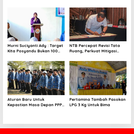
Talenta ASN
Bima Gelar Rakor
Murni Suciyanti Ady : Target
NTB Percepat Revisi Tata
Kita Posyandu Bukan 100
Ruang, Perkuat Mitigasi
Persen Ada Tetapi 100
Bencana dan Investasi
Persen Berfungsi
Aturan Baru Untuk
Pertamina Tambah Pasokan
Kepastian Masa Depan PPPK
LPG 3 Kg Untuk Bima
PW