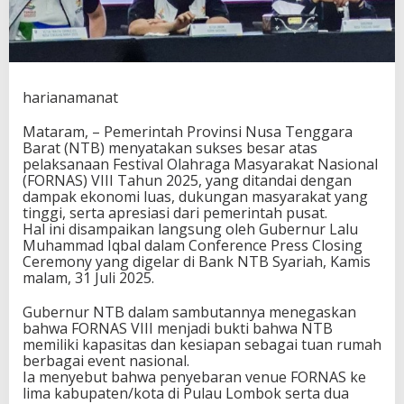
R
N
A
S
V
I
harianamanat
I
I
Mataram, – Pemerintah Provinsi Nusa Tenggara
N
Barat (NTB) menyatakan sukses besar atas
T
pelaksanaan Festival Olahraga Masyarakat Nasional
B
(FORNAS) VIII Tahun 2025, yang ditandai dengan
C
dampak ekonomi luas, dukungan masyarakat yang
a
tinggi, serta apresiasi dari pemerintah pusat.
t
Hal ini disampaikan langsung oleh Gubernur Lalu
a
Muhammad Iqbal dalam Conference Press Closing
t
Ceremony yang digelar di Bank NTB Syariah, Kamis
S
malam, 31 Juli 2025.
e
j
Gubernur NTB dalam sambutannya menegaskan
a
bahwa FORNAS VIII menjadi bukti bahwa NTB
r
memiliki kapasitas dan kesiapan sebagai tuan rumah
a
berbagai event nasional.
h
Ia menyebut bahwa penyebaran venue FORNAS ke
d
lima kabupaten/kota di Pulau Lombok serta dua
a