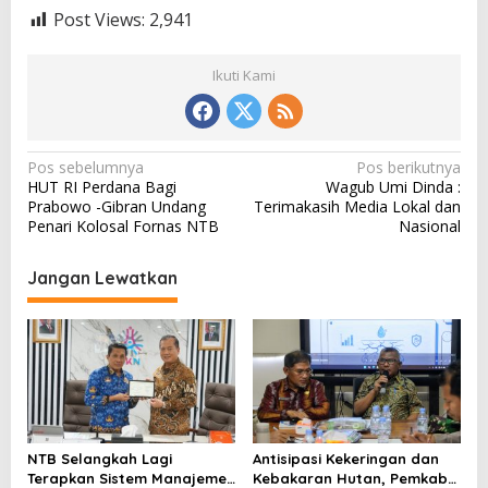
Post Views:
2,941
Ikuti Kami
N
Pos sebelumnya
Pos berikutnya
HUT RI Perdana Bagi
Wagub Umi Dinda :
a
Prabowo -Gibran Undang
Terimakasih Media Lokal dan
v
Penari Kolosal Fornas NTB
Nasional
i
Jangan Lewatkan
g
a
s
i
p
o
NTB Selangkah Lagi
Antisipasi Kekeringan dan
s
Terapkan Sistem Manajemen
Kebakaran Hutan, Pemkab