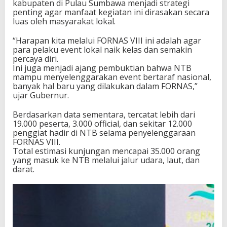
kabupaten di Pulau Sumbawa menjadi strategi
n
penting agar manfaat kegiatan ini dirasakan secara
R
luas oleh masyarakat lokal.
a
i
“Harapan kita melalui FORNAS VIII ini adalah agar
h
para pelaku event lokal naik kelas dan semakin
A
percaya diri.
p
Ini juga menjadi ajang pembuktian bahwa NTB
r
mampu menyelenggarakan event bertaraf nasional,
e
banyak hal baru yang dilakukan dalam FORNAS,”
s
ujar Gubernur.
i
a
Berdasarkan data sementara, tercatat lebih dari
s
19.000 peserta, 3.000 official, dan sekitar 12.000
i
penggiat hadir di NTB selama penyelenggaraan
N
FORNAS VIII.
a
Total estimasi kunjungan mencapai 35.000 orang
s
yang masuk ke NTB melalui jalur udara, laut, dan
i
darat.
o
n
a
l