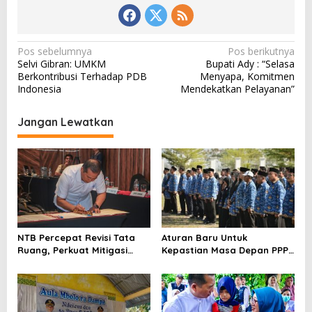
N
Pos sebelumnya
Pos berikutnya
Selvi Gibran: UMKM
Bupati Ady : “Selasa
a
Berkontribusi Terhadap PDB
Menyapa, Komitmen
v
Indonesia
Mendekatkan Pelayanan”
i
Jangan Lewatkan
g
a
s
i
p
o
NTB Percepat Revisi Tata
Aturan Baru Untuk
s
Ruang, Perkuat Mitigasi
Kepastian Masa Depan PPPK
Bencana dan Investasi
PW