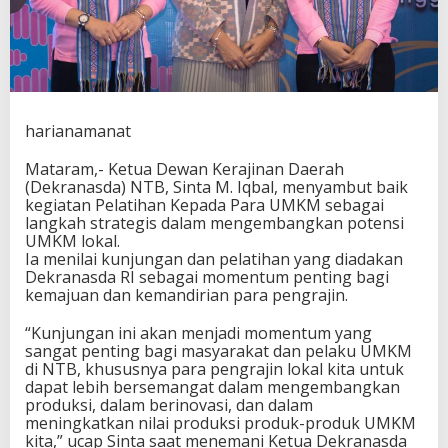
h
S
a
t
u
I
n
harianamanat
s
t
Mataram,- Ketua Dewan Kerajinan Daerah
r
(Dekranasda) NTB, Sinta M. Iqbal, menyambut baik
u
kegiatan Pelatihan Kepada Para UMKM sebagai
m
langkah strategis dalam mengembangkan potensi
e
UMKM lokal.
n
Ia menilai kunjungan dan pelatihan yang diadakan
P
Dekranasda RI sebagai momentum penting bagi
e
kemajuan dan kemandirian para pengrajin.
n
j
“Kunjungan ini akan menjadi momentum yang
a
sangat penting bagi masyarakat dan pelaku UMKM
g
di NTB, khususnya para pengrajin lokal kita untuk
a
dapat lebih bersemangat dalam mengembangkan
B
produksi, dalam berinovasi, dan dalam
u
meningkatkan nilai produksi produk-produk UMKM
d
kita,” ucap Sinta saat menemani Ketua Dekranasda
a