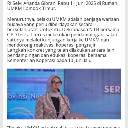
RI Selvi Ananda Gibran, Rabu 11 Juni 2025 di Rumah
y
UMKM Lombok Timur.
a
Menurutnya, pelaku UMKM adalah penjaga warisan
budaya yang perlu diberdayakan secara
berkelanjutan. Untuk itu, Dekranasda NTB bersama
OPD terkait terus melakukan pendampingan, salah
satunya melalui kunjungan kerja ke UMKM dan
mendorong reaktivasi koperasi pengrajin.
Langkah konkret yang telah dilakukan antara lain
pendampingan dan edukasi koperasi bersama
Kementerian Koperasi pada 10 Juni lalu.
“Pelaku UMKM adalah salah satu Instrumen penjaga