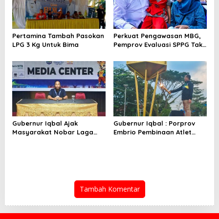
Pertamina Tambah Pasokan
Perkuat Pengawasan MBG,
LPG 3 Kg Untuk Bima
Pemprov Evaluasi SPPG Tak
Patuh
Gubernur Iqbal Ajak
Gubernur Iqbal : Porprov
Masyarakat Nobar Laga
Embrio Pembinaan Atlet
Spanyol Vs Argentina di
Jelang PON 2028
Halaman Bumi Gora
Tambah Komentar