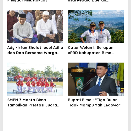
Bertemu Mendagri,MenPAN-
RB dan DPR RI
Ady -Irfan Sholat Iedul Adha
Catur Wulan I, Serapan
dan Doa Bersama Warga
APBD Kabupaten Bima
Lambu
TA.2026 Catat Tren Positif
SMPN 3 Monta Bima
Bupati Bima : “Tiga Bulan
Tampilkan Prestasi Juara
Tidak Mampu Yah Legowo”
Paskib