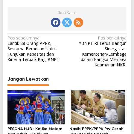
Ikuti Kami
N
Pos sebelumnya
Pos berikutnya
Lantik 28 Orang PPPK,
*BNPT RI Terus Bangun
a
Sestama Berpesan Untuk
Sinergisitas
v
Tunjukan Kapasitas dan
Kementerian/Lembaga
Kinerja Terbaik Bagi BNPT
dalam Rangka Menjaga
i
Keamanan NKRI
g
a
Jangan Lewatkan
s
i
p
o
s
PESONA HJB : Ketika Malam
Nasib PPPK/PPPK PW Cerah
Menjadi Milik Rakyat
usai Kepala Daerah