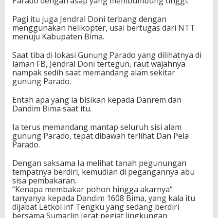
Parado dengan asap yang membumbung tinggi.
Pagi itu juga Jendral Doni terbang dengan
menggunakan helikopter, usai bertugas dari NTT
menuju Kabupaten Bima.
Saat tiba di lokasi Gunung Parado yang dilihatnya di
laman FB, Jendral Doni tertegun, raut wajahnya
nampak sedih saat memandang alam sekitar
gunung Parado.
Entah apa yang ia bisikan kepada Danrem dan
Dandim Bima saat itu.
Ia terus memandang mantap seluruh sisi alam
gunung Parado, tepat dibawah terlihat Dan Pela
Parado.
Dengan saksama Ia melihat tanah pegunungan
tempatnya berdiri, kemudian di pegangannya abu
sisa pembakaran.
“Kenapa membakar pohon hingga akarnya”
tanyanya kepada Dandim 1608 Bima, yang kala itu
dijabat Letkol inf Tengku yang sedang berdiri
bersama Sumarlin Jerat pegiat lingkungan