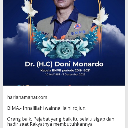
D
o
n
i
M
o
n
a
r
d
o
harianamanat.com
BIMA,- Innalillahi wainna ilaihi rojiun.
Orang baik, Pejabat yang baik itu selalu sigap dan
hadir saat Rakyatnya membutuhkannya.