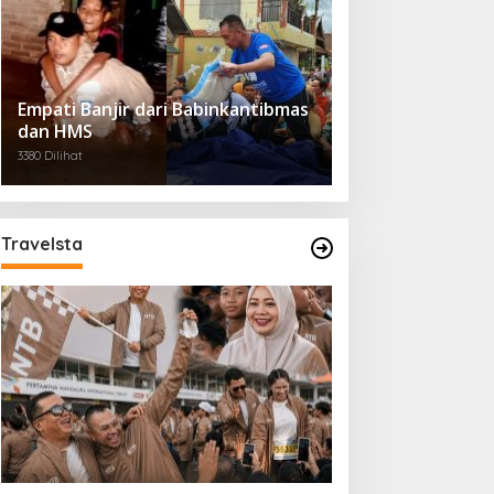
Empati Banjir dari Babinkantibmas
dan HMS
3380 Dilihat
Travelsta