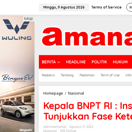
Lewati
ke
Minggu, 9 Agustus 2026
Terms of Service
I
konten
tutup
BERITA
HEADLINE
POLITIK
HUKUM
Redaksi
Tentang
Pedoman
Term of Use
Info
Kepala
Homepage
/
Nasional
BNPT
Kepala BNPT RI : In
RI
:
Tunjukkan Fase Ket
Instrumen
Ini
Harus
Adminamanat
Agustus 11, 2023
Bisa
Nasional
1133 Dilihat