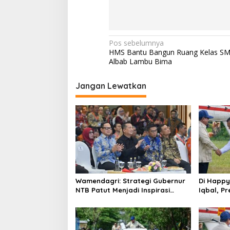
Navigasi
Pos sebelumnya
HMS Bantu Bangun Ruang Kelas SMK 
pos
Albab Lambu Bima
Jangan Lewatkan
Wamendagri: Strategi Gubernur
Di Happy
NTB Patut Menjadi Inspirasi
Iqbal, Pr
Gubernur Se-Indonesia
NTB