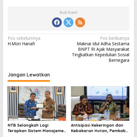
Ikuti Kami
N
Pos sebelumnya
Pos berikutnya
H.Mori Hanafi
Maknai Idul Adha Sestama
a
BNPT RI Ajak Masyarakat
v
Tingkatkan Kepedulian Sosial
Bernegara
i
g
Jangan Lewatkan
a
s
i
p
o
s
NTB Selangkah Lagi
Antisipasi Kekeringan dan
Terapkan Sistem Manajemen
Kebakaran Hutan, Pemkab
Talenta ASN
Bima Gelar Rakor