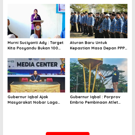
Murni Suciyanti Ady : Target
Aturan Baru Untuk
Kita Posyandu Bukan 100
Kepastian Masa Depan PPPK
Persen Ada Tetapi 100
PW
Persen Berfungsi
Gubernur Iqbal Ajak
Gubernur Iqbal : Porprov
Masyarakat Nobar Laga
Embrio Pembinaan Atlet
Spanyol Vs Argentina di
Jelang PON 2028
Halaman Bumi Gora