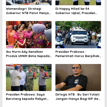
o
s
Wamendagri: Strategi
Di Happy Milad ke-54
Gubernur NTB Patut Menjadi
Gubernur Iqbal, Presiden
Inspirasi Gubernur Se-
Titip Pesan untuk NTB
Indonesia
Ibu Murni Ady Kenalkan
Presiden Prabowo :
Produk UMKM Bima Kepada
Pemerintah Harus Berpihak
Ibu Selvi Gibran
Pada Rakyat
Presiden Prabowo: Saya
Dirlogis NTB : Bu Sari Yuliati
Berutang kepada Rakyat
Jangan Hanya Bagi KIP dan
NTB
Bedah Rumah