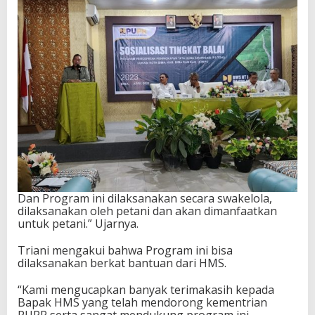
R
d
e
n
g
a
n
P
e
n
e
r
i
m
a
Dan Program ini dilaksanakan secara swakelola,
M
dilaksanakan oleh petani dan akan dimanfaatkan
a
untuk petani.” Ujarnya.
n
f
Triani mengakui bahwa Program ini bisa
a
dilaksanakan berkat bantuan dari HMS.
a
t
d
“Kami mengucapkan banyak terimakasih kepada
i
Bapak HMS yang telah mendorong kementrian
P
PUPR serta sangat mendukung program ini,