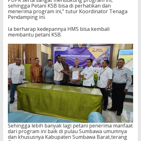
u
sehingga Petani KSB bisa di perhatikan dan
l
menerima program ini,” tutur Koordinator Tenaga
a
Pendamping ini.
u
S
Ia berharap kedepannya HMS bisa kembali
u
membantu petani KSB.
m
b
a
w
a
Sehingga lebih banyak lagi petani penerima manfaat
dari program ini baik di pulau Sumbawa umumnya
dan khususnya Kabupaten Sumbawa Barat,terang