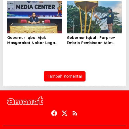
Persen Berfungsi
Gubernur Iqbal Ajak
Gubernur Iqbal : Porprov
Masyarakat Nobar Laga
Embrio Pembinaan Atlet
Spanyol Vs Argentina di
Jelang PON 2028
Halaman Bumi Gora
Tambah Komentar