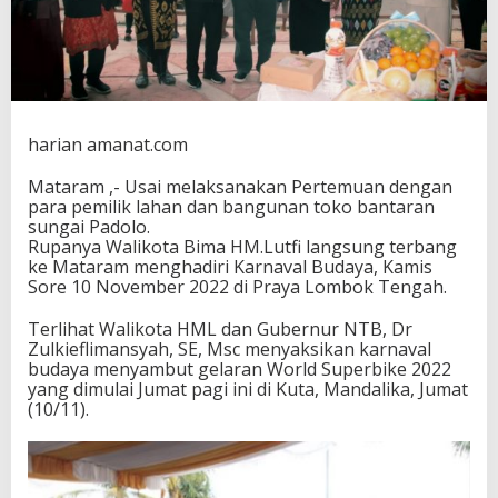
u
l
H
a
d
i
r
harian amanat.com
i
K
Mataram ,- Usai melaksanakan Pertemuan dengan
a
para pemilik lahan dan bangunan toko bantaran
r
sungai Padolo.
n
Rupanya Walikota Bima HM.Lutfi langsung terbang
a
ke Mataram menghadiri Karnaval Budaya, Kamis
v
Sore 10 November 2022 di Praya Lombok Tengah.
a
l
Terlihat Walikota HML dan Gubernur NTB, Dr
W
Zulkieflimansyah, SE, Msc menyaksikan karnaval
S
budaya menyambut gelaran World Superbike 2022
B
yang dimulai Jumat pagi ini di Kuta, Mandalika, Jumat
K
(10/11).