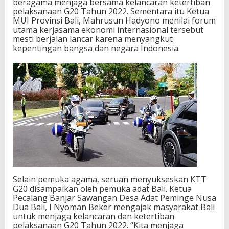
beragama menjaga bersama kelancaran ketertiban
e
pelaksanaan G20 Tahun 2022. Sementara itu Ketua
s
MUI Provinsi Bali, Mahrusun Hadyono menilai forum
i
utama kerjasama ekonomi internasional tersebut
d
mesti berjalan lancar karena menyangkut
e
kepentingan bangsa dan negara Indonesia.
n
s
i
G
2
0
Selain pemuka agama, seruan menyukseskan KTT
G20 disampaikan oleh pemuka adat Bali. Ketua
Pecalang Banjar Sawangan Desa Adat Peminge Nusa
Dua Bali, I Nyoman Beker mengajak masyarakat Bali
untuk menjaga kelancaran dan ketertiban
pelaksanaan G20 Tahun 2022. “Kita menjaga