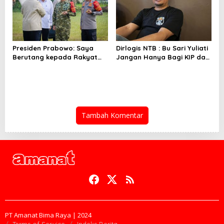
Presiden Prabowo: Saya
Dirlogis NTB : Bu Sari Yuliati
Berutang kepada Rakyat
Jangan Hanya Bagi KIP dan
NTB
Bedah Rumah
Tambah Komentar
PT Amanat Bima Raya | 2024
Terms of Service
Indeks Berita