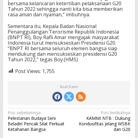
bersama kelancaran ketertiban pelaksanaan G20
Tahun 2022 sehingga nanti kita bisa memberikan
rasa aman dan nyaman,” imbuhnya.
Sementara itu, Kepala Badan Nasional
Penanggulangan Terorisme Republik Indonesia
(BNPT RI), Boy Rafli Amar mengajak masyarakat
Indonesia turut mensukseskan Presidensi G20.
“BNPT RI bersama seluruh elemen bangsa siap
mendukung dan mensukseskan presidensi G20
Tahun 2022,” tegas Boy.(HMS)
Post Views:
1,755
Ikuti Kami
N
Pos sebelumnya
Pos berikutnya
Pelestarian Budaya Seni
KAMMI NTB : Dukung
a
Beladiri Pencak Silat Perkuat
Kondusifitas Jelang WSBK
v
Ketahanan Bangsa
dan G20