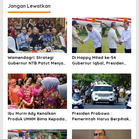
i
Jangan Lewatkan
g
a
s
i
p
o
Wamendagri: Strategi
Di Happy Milad ke-54
s
Gubernur NTB Patut Menjadi
Gubernur Iqbal, Presiden
Inspirasi Gubernur Se-
Titip Pesan untuk NTB
Indonesia
Ibu Murni Ady Kenalkan
Presiden Prabowo :
Produk UMKM Bima Kepada
Pemerintah Harus Berpihak
Ibu Selvi Gibran
Pada Rakyat