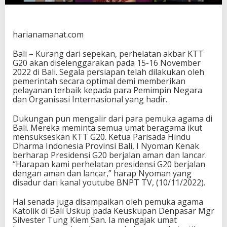
l
i
M
i
harianamanat.com
n
t
Bali – Kurang dari sepekan, perhelatan akbar KTT
a
G20 akan diselenggarakan pada 15-16 November
U
2022 di Bali. Segala persiapan telah dilakukan oleh
m
pemerintah secara optimal demi memberikan
a
pelayanan terbaik kepada para Pemimpin Negara
t
dan Organisasi Internasional yang hadir.
n
y
Dukungan pun mengalir dari para pemuka agama di
a
Bali. Mereka meminta semua umat beragama ikut
S
mensukseskan KTT G20. Ketua Parisada Hindu
u
Dharma Indonesia Provinsi Bali, I Nyoman Kenak
k
berharap Presidensi G20 berjalan aman dan lancar.
s
“Harapan kami perhelatan presidensi G20 berjalan
e
dengan aman dan lancar,” harap Nyoman yang
s
disadur dari kanal youtube BNPT TV, (10/11/2022).
k
a
Hal senada juga disampaikan oleh pemuka agama
n
Katolik di Bali Uskup pada Keuskupan Denpasar Mgr
P
Silvester Tung Kiem San. Ia mengajak umat
r