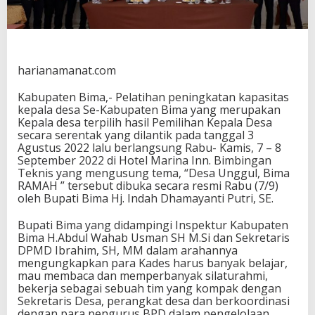
k
a
l
a
n
harianamanat.com
5
7
K
Kabupaten Bima,- Pelatihan peningkatan kapasitas
a
kepala desa Se-Kabupaten Bima yang merupakan
d
Kepala desa terpilih hasil Pemilihan Kepala Desa
e
secara serentak yang dilantik pada tanggal 3
s
Agustus 2022 lalu berlangsung Rabu- Kamis, 7 – 8
B
September 2022 di Hotel Marina Inn. Bimbingan
a
Teknis yang mengusung tema, “Desa Unggul, Bima
r
RAMAH ” tersebut dibuka secara resmi Rabu (7/9)
u
oleh Bupati Bima Hj. Indah Dhamayanti Putri, SE.
Bupati Bima yang didampingi Inspektur Kabupaten
Bima H.Abdul Wahab Usman SH M.Si dan Sekretaris
DPMD Ibrahim, SH, MM dalam arahannya
mengungkapkan para Kades harus banyak belajar,
mau membaca dan memperbanyak silaturahmi,
bekerja sebagai sebuah tim yang kompak dengan
Sekretaris Desa, perangkat desa dan berkoordinasi
dengan para pengurus BPD dalam pengelolaan