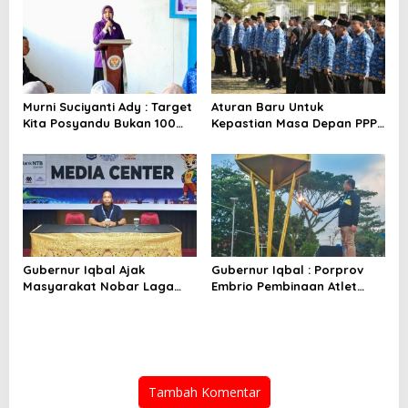
Murni Suciyanti Ady : Target
Aturan Baru Untuk
Kita Posyandu Bukan 100
Kepastian Masa Depan PPPK
Persen Ada Tetapi 100
PW
Persen Berfungsi
Gubernur Iqbal Ajak
Gubernur Iqbal : Porprov
Masyarakat Nobar Laga
Embrio Pembinaan Atlet
Spanyol Vs Argentina di
Jelang PON 2028
Halaman Bumi Gora
Tambah Komentar