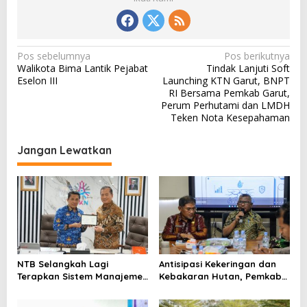
N
Pos sebelumnya
Pos berikutnya
Walikota Bima Lantik Pejabat
Tindak Lanjuti Soft
a
Eselon III
Launching KTN Garut, BNPT
v
RI Bersama Pemkab Garut,
Perum Perhutami dan LMDH
i
Teken Nota Kesepahaman
g
a
Jangan Lewatkan
s
i
p
o
s
NTB Selangkah Lagi
Antisipasi Kekeringan dan
Terapkan Sistem Manajemen
Kebakaran Hutan, Pemkab
Talenta ASN
Bima Gelar Rakor