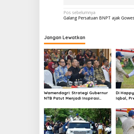
Navigasi
Pos sebelumnya
Galang Persatuan BNPT ajak Gowe
pos
Jangan Lewatkan
Wamendagri: Strategi Gubernur
Di Happy
NTB Patut Menjadi Inspirasi
Iqbal, Pr
Gubernur Se-Indonesia
NTB