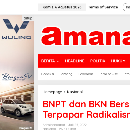
Lewati
ke
Kamis, 6 Agustus 2026
Terms of Service
In
konten
tutup
BERITA
HEADLINE
POLITIK
HUKUM
Redaksi
Tentang
Pedoman
Term of Use
Info
BNPT
Homepage
/
Nasional
dan
BNPT dan BKN Bers
BKN
Bersinergi
Terpapar Radikali
Cegah
ASN
Terpapar
Adminamanat
Juli 25, 2022
Radikalisme
Nasional
1976 Dilihat