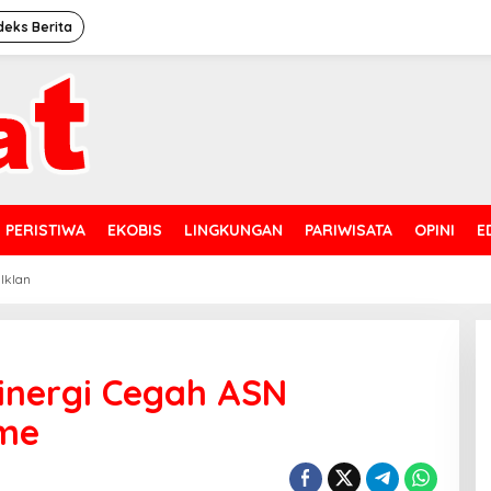
deks Berita
PERISTIWA
EKOBIS
LINGKUNGAN
PARIWISATA
OPINI
E
 Iklan
inergi Cegah ASN
sme