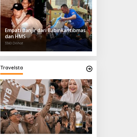
Empati Banjir dari Babinkantibmas
dan HMS
3360 Dilihat
Travelsta