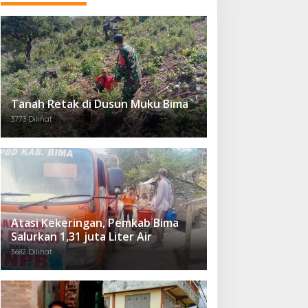
Tanah Retak di Dusun Muku Bima
3773 Dilihat
Atasi Kekeringan, Pemkab Bima
Salurkan 1,31 juta Liter Air
3682 Dilihat