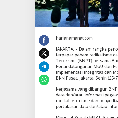
harianamanat.com
JAKARTA, – Dalam rangka pence
terpapar paham radikalisme d
Terorisme (BNPT) bersama Ba
Penandatanganan MoU dan Perj
Implementasi Integritas dan M
BKN Pusat, Jakarta, Senin (25/7)
Kerjasama yang dibangun BNP
data dan/atau informasi pegawa
radikal terorisme dan penyedi
pertukaran data dan/atau infor
Menurut Kepala BNPT, Komjen.