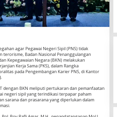
gahan agar Pegawai Negeri Sipil (PNS) tidak
an terorisme, Badan Nasional Penanggulangan
dan Kepegawaian Negara (BKN) melakukan
anjian Kerja Sama (PKS), dalam Rangka
oralitas pada Pengembangan Karier PNS, di Kantor
.
Gubernur Miq Iqbal Paparkan
Capaian Ekonomi Tangguh
Makmur Mendunia saat LKPJ
T dengan BKN meliputi pertukaran dan pemanfaatan
Di Daerah, Politik
|
Maret 31, 2026
i negeri sipil yang terindikasi terpapar paham
aan sarana dan prasarana yang diperlukan dalam
masi.
 Pol. Boy Rafli Amar, M.H., penandatanganan MoU