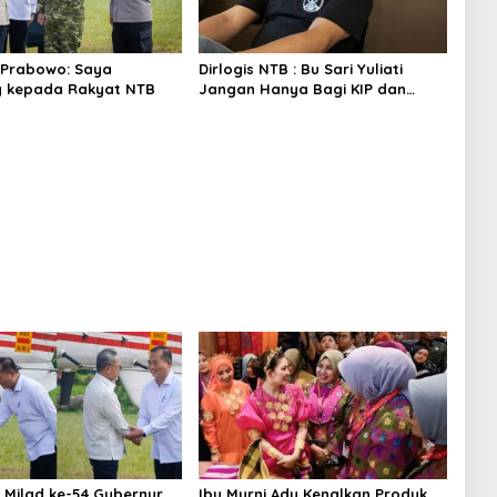
 Prabowo: Saya
Dirlogis NTB : Bu Sari Yuliati
g kepada Rakyat NTB
Jangan Hanya Bagi KIP dan
Bedah Rumah
 Milad ke-54 Gubernur
Ibu Murni Ady Kenalkan Produk