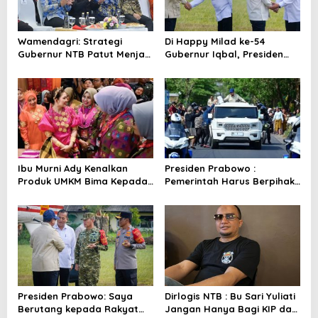
i
p
o
Wamendagri: Strategi
Di Happy Milad ke-54
Gubernur NTB Patut Menjadi
Gubernur Iqbal, Presiden
s
Inspirasi Gubernur Se-
Titip Pesan untuk NTB
Indonesia
Ibu Murni Ady Kenalkan
Presiden Prabowo :
Produk UMKM Bima Kepada
Pemerintah Harus Berpihak
Ibu Selvi Gibran
Pada Rakyat
Presiden Prabowo: Saya
Dirlogis NTB : Bu Sari Yuliati
Berutang kepada Rakyat
Jangan Hanya Bagi KIP dan