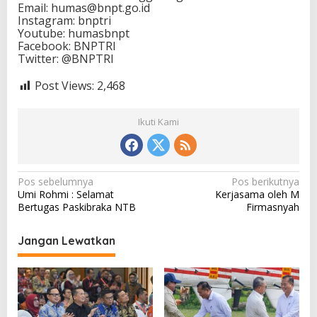
Email: humas@bnpt.go.id
Instagram: bnptri
Youtube: humasbnpt
Facebook: BNPTRI
Twitter: @BNPTRI
Post Views:
2,468
Ikuti Kami
N
Pos sebelumnya
Pos berikutnya
Umi Rohmi : Selamat
Kerjasama oleh M
a
Bertugas Paskibraka NTB
Firmasnyah
v
i
Jangan Lewatkan
g
a
s