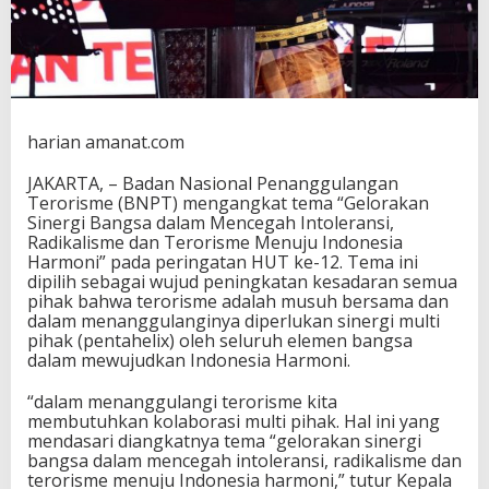
i
W
u
j
u
d
k
harian amanat.com
a
n
JAKARTA, – Badan Nasional Penanggulangan
H
Terorisme (BNPT) mengangkat tema “Gelorakan
a
Sinergi Bangsa dalam Mencegah Intoleransi,
r
Radikalisme dan Terorisme Menuju Indonesia
m
Harmoni” pada peringatan HUT ke-12. Tema ini
o
dipilih sebagai wujud peningkatan kesadaran semua
n
pihak bahwa terorisme adalah musuh bersama dan
i
dalam menanggulanginya diperlukan sinergi multi
pihak (pentahelix) oleh seluruh elemen bangsa
dalam mewujudkan Indonesia Harmoni.
“dalam menanggulangi terorisme kita
membutuhkan kolaborasi multi pihak. Hal ini yang
mendasari diangkatnya tema “gelorakan sinergi
bangsa dalam mencegah intoleransi, radikalisme dan
terorisme menuju Indonesia harmoni,” tutur Kepala