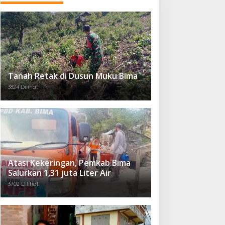
Tanah Retak di Dusun Muku Bima
3824 Dilihat
Atasi Kekeringan, Pemkab Bima
Salurkan 1,31 juta Liter Air
3702 Dilihat