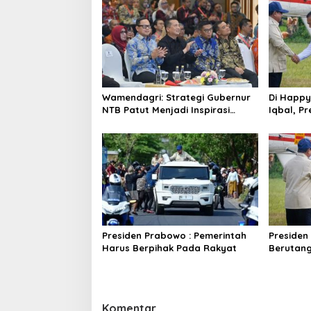
Wamendagri: Strategi Gubernur
Di Happy
NTB Patut Menjadi Inspirasi
Iqbal, Pr
Gubernur Se-Indonesia
NTB
Presiden Prabowo : Pemerintah
Presiden
Harus Berpihak Pada Rakyat
Berutan
Komentar