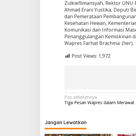
Zulkieflimansyah, Rektor UNU P
Ahmad Erani Yustika, Deputi
dan Pemerataan Pembangunan S
Kesehatan Hewan, Kementerian 
Komunikasi dan Informasi Masd
Penanggulangan Kemiskinan da
Wapres Farhat Brachma. (her).
Post Views:
1,972
Navigasi
Pos sebelumnya
Tiga Pesan Wapres dalam Merawat 
pos
Jangan Lewatkan