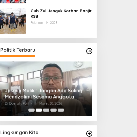
Gub Zul Jenguk Korban Banjir
KSB
Februari 14, 2023
Politik Terbaru
Jasmin Malik : Jangan Ada Saling
Gubernur Iqbal ;
Mendzolimi Sesama Anggota
Sasak Ingin Men
Semua Orang
Di Daerah, Politik
|
Maret 30, 2026
Di Berita, Politik
|
Maret
Lingkungan Kita