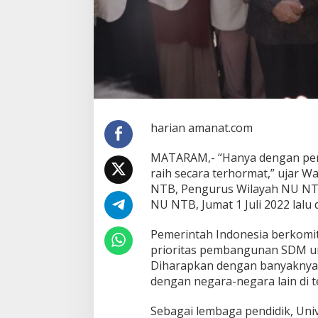
harian amanat.com
MATARAM,- “Hanya dengan pend
raih secara terhormat,” ujar W
NTB, Pengurus Wilayah NU NTB
NU NTB, Jumat 1 Juli 2022 lal
Pemerintah Indonesia berkom
prioritas pembangunan SDM u
Diharapkan dengan banyakny
dengan negara-negara lain di t
Sebagai lembaga pendidik, Univ