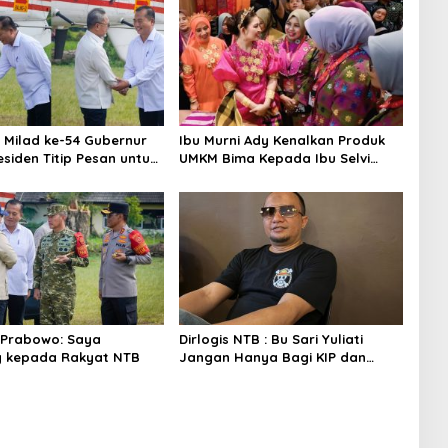
 Milad ke-54 Gubernur
Ibu Murni Ady Kenalkan Produk
esiden Titip Pesan untuk
UMKM Bima Kepada Ibu Selvi
Gibran
 Prabowo: Saya
Dirlogis NTB : Bu Sari Yuliati
g kepada Rakyat NTB
Jangan Hanya Bagi KIP dan
Bedah Rumah