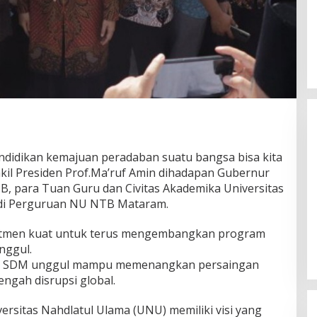
idikan kemajuan peradaban suatu bangsa bisa kita
akil Presiden Prof.Ma’ruf Amin dihadapan Gubernur
, para Tuan Guru dan Civitas Akademika Universitas
u di Perguruan NU NTB Mataram.
Gubernur Miq Iqbal Paparkan
Capaian Ekonomi Tangguh
itmen kuat untuk terus mengembangkan program
Makmur Mendunia saat LKPJ
Di Daerah, Politik
|
Maret 31, 2026
nggul.
a SDM unggul mampu memenangkan persaingan
engah disrupsi global.
ersitas Nahdlatul Ulama (UNU) memiliki visi yang