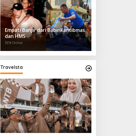
Empati Banjir dari Babinkantibmas
dan HMS
3378 Dilihat
Travelsta