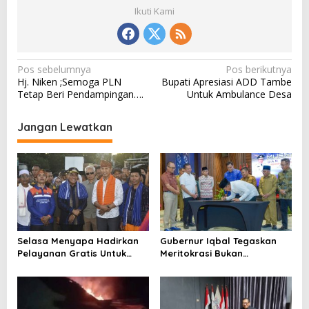
Ikuti Kami
N
Pos sebelumnya
Pos berikutnya
Hj. Niken ;Semoga PLN
Bupati Apresiasi ADD Tambe
a
Tetap Beri Pendampingan….
Untuk Ambulance Desa
v
i
Jangan Lewatkan
g
a
s
i
p
o
Selasa Menyapa Hadirkan
Gubernur Iqbal Tegaskan
Pelayanan Gratis Untuk
Meritokrasi Bukan
s
Warga Wawo
Kedekatan Politik