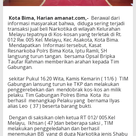
s
P
e
Kota Bima, Harian amanat.com,-
Berawal dari
n
informasi masyarakat bahwa, diduga sering terjadi
g
transaksi jual beli Narkotika di wilayah Kelurahan
e
Melayu tepatnya di Kos-kosan yang terletak di Rt.
d
012 Rw. 005 Kel. Melayu, Kec. Asakota, Kota Bima.
a
Mendapatkan Informasi tersebut, Kasat
r
Resnarkoba Polrs Bima Kota, Iptu Ramli, SH
S
langsung turun tangan. bersama Opsal Bripka
h
Taufar Rahman memberikan arahan kepada Tim
a
Gabungan.
b
u
sekitar Pukul 16.20 Wita, Kamis Kemarin ( 11/6 ) TIM
Gabungan lansung turun ke TKP dan melakukan
penggerebekan dan mendobrak kos-kos an milik
pelaku. Tim Gabungan Polres Bima Kota itu
berhasil menangkap Pelaku yang bernama Ilyas
alias Leo ( 37 ) beserta barang bukti.
Dengan di saksikan oleh ketua RT 012/ 005.Kel
Melayu, Ikhsan ( 47 )dan beberapa saksi , TIM
melakukan penggeledahan dan berhasil
menemukan BB yang di duga Narkotika jenis Shabu