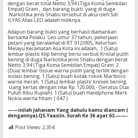
dengan berat total Netto 3,94 (Tiga Koma Sembilan
Empat) Gram , dan barang bukti yang di duga
Narkotika jenis Shabu tersebut di akui oleh Sdr.
ILYAS Alias LEO adalah miliknya.
Adapun barang bukti yang berhasil diamankan
bersama Pelaku Leo umur 37 tahun, pekerjaan
petani yang beralamat di RT 012/005, Kelurhan
Melayu Kecamatan Asa Kota ini adalah, 1 (Satu)
lembar plastic klip bening berisi serbuk Kristal putih
bening di duga Narkotika jenis Shabu dengan berat
Netto 3,94 (Tiga Koma Sembilan Empat) Gram. 2
(Dua) lembar tissue warna putih yang terlilit dengan
isolasi bening. 1 (Satu) buah kotak rokok Marlboro
warna merah. 1 (Satu) lembar plastic kresek bening.
Uang kertas dengan nilai Rp. 120.000,- (Seratus Dua
Puluh Ribu Rupiah). 1 (Satu) buah Handphone Merk
Nokia warna hitam. ( 047 )
——inilah Jahanam Yang dahulu kamu diancam (
dengannya).QS.Yaasiin. Surah Ke 36 ayat 63.——-
Post Views:
2,354