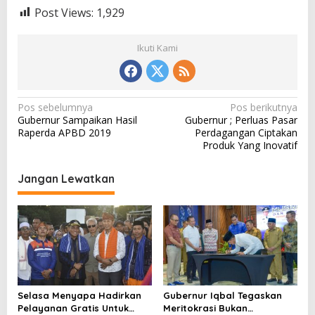
Post Views:
1,929
Ikuti Kami
N
Pos sebelumnya
Pos berikutnya
Gubernur Sampaikan Hasil
Gubernur ; Perluas Pasar
a
Raperda APBD 2019
Perdagangan Ciptakan
v
Produk Yang Inovatif
i
Jangan Lewatkan
g
a
s
i
p
o
Selasa Menyapa Hadirkan
Gubernur Iqbal Tegaskan
s
Pelayanan Gratis Untuk
Meritokrasi Bukan