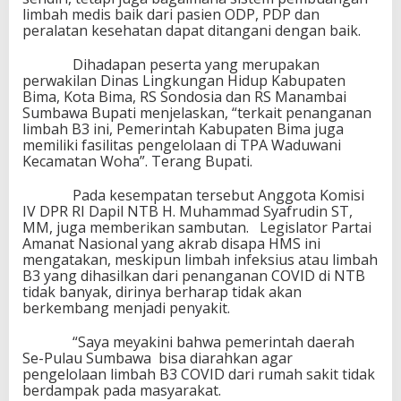
o
limbah medis baik dari pasien ODP, PDP dan
v
peralatan kesehatan dapat ditangani dengan baik.
i
d
Dihadapan peserta yang merupakan
perwakilan Dinas Lingkungan Hidup Kabupaten
Bima, Kota Bima, RS Sondosia dan RS Manambai
Sumbawa Bupati menjelaskan, “terkait penanganan
limbah B3 ini, Pemerintah Kabupaten Bima juga
memiliki fasilitas pengelolaan di TPA Waduwani
Kecamatan Woha”. Terang Bupati.
Pada kesempatan tersebut Anggota Komisi
IV DPR RI Dapil NTB H. Muhammad Syafrudin ST,
MM, juga memberikan sambutan. Legislator Partai
Amanat Nasional yang akrab disapa HMS ini
mengatakan, meskipun limbah infeksius atau limbah
B3 yang dihasilkan dari penanganan COVID di NTB
tidak banyak, dirinya berharap tidak akan
berkembang menjadi penyakit.
“Saya meyakini bahwa pemerintah daerah
Se-Pulau Sumbawa bisa diarahkan agar
pengelolaan limbah B3 COVID dari rumah sakit tidak
berdampak pada masyarakat.