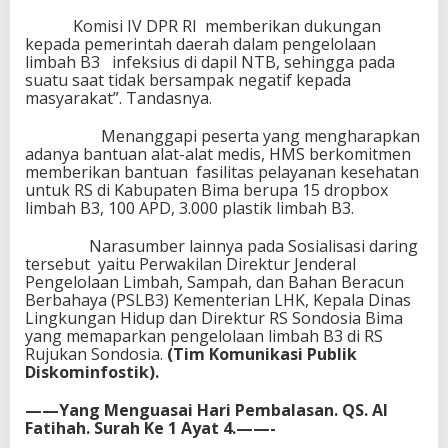
Komisi IV DPR RI memberikan dukungan
kepada pemerintah daerah dalam pengelolaan
limbah B3 infeksius di dapil NTB, sehingga pada
suatu saat tidak bersampak negatif kepada
masyarakat”. Tandasnya.
Menanggapi peserta yang mengharapkan
adanya bantuan alat-alat medis, HMS berkomitmen
memberikan bantuan fasilitas pelayanan kesehatan
untuk RS di Kabupaten Bima berupa 15 dropbox
limbah B3, 100 APD, 3.000 plastik limbah B3.
Narasumber lainnya pada Sosialisasi daring
tersebut yaitu Perwakilan Direktur Jenderal
Pengelolaan Limbah, Sampah, dan Bahan Beracun
Berbahaya (PSLB3) Kementerian LHK, Kepala Dinas
Lingkungan Hidup dan Direktur RS Sondosia Bima
yang memaparkan pengelolaan limbah B3 di RS
Rujukan Sondosia.
(Tim Komunikasi Publik
Diskominfostik).
——Yang Menguasai Hari Pembalasan. QS. Al
Fatihah. Surah Ke 1 Ayat 4.——-