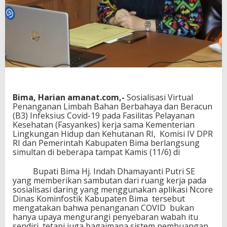
m
k
a
b
V
i
r
t
u
a
Bima, Harian amanat.com,-
Sosialisasi Virtual
l
Penanganan Limbah Bahan Berbahaya dan Beracun
S
(B3) Infeksius Covid-19 pada Fasilitas Pelayanan
o
Kesehatan (Fasyankes) kerja sama Kementerian
a
Lingkungan Hidup dan Kehutanan RI, Komisi IV DPR
l
RI dan Pemerintah Kabupaten Bima berlangsung
L
simultan di beberapa tampat Kamis (11/6) di
i
m
b
Bupati Bima Hj. Indah Dhamayanti Putri SE
a
yang memberikan sambutan dari ruang kerja pada
h
sosialisasi daring yang menggunakan aplikasi Ncore
B
Dinas Kominfostik Kabupaten Bima tersebut
3
mengatakan bahwa penanganan COVID bukan
-
hanya upaya mengurangi penyebaran wabah itu
C
sendiri, tetapi juga bagaimana sistem pembuangan