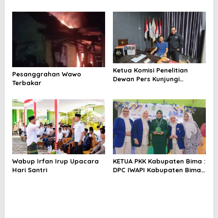
Warga Wawo
Kedekatan Politik
Ketua Komisi Penelitian
Pesanggrahan Wawo
Dewan Pers Kunjungi
Terbakar
Sekretariat SMSI
Wabup Irfan Irup Upacara
KETUA PKK Kabupaten Bima :
Hari Santri
DPC IWAPI Kabupaten Bima
Harus Bekerja Nyata