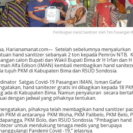
d
S
a
n
i
t
Pembagian Hand Sanitizer oleh Tim Pasangan 
i
z
e
a, Harianamanat.com— Setelah sebelumnya menyalurkan
r
tuan hand sanitizer sebanyak 2 ton kepada Pemrov NTB. K
d
angan calon Bupati dan Wakil Bupati Bima dr H Irfan dan H
i
man Alfa Edison (IMAN) kembali membagikan hand sanitez
T
a tujuh PKM di Kabupaten Bima dan RSUD Sondosia.
u
j
dinator Satgas Covid-19 Pasangan IMAN, Isman Gafar
u
gatakan, hand sanitezer gratis ini dibagikan kepada 18 P
h
g ada di Kabupaten Bima. Namun penyaluran secara berta
P
uai dengan jadwal yang pihaknya tentukan.
K
M
mengatakan, pihaknya telah membagikan hand sanitizer pa
d
uh PKM di antaranya PKM Woha, PKM Palibelo, PKM Belo,
a
apangga, PKM Bolo, dan RSUD Sondosia. “Pmbagian hand
n
itezer untuk mendukung tenaga medis yang berupaya
R
anggulangi Pandemi Covid -19,” jelasnya.
S