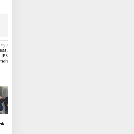
tnya
esa,
 JPS
amah
ak
ah