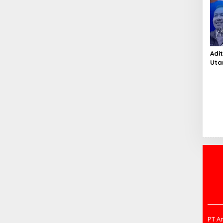
Mak
LKP
Adi
Uta
Kon
Bes
PT A