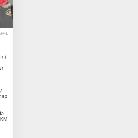
IMAN.
ini
er
KM
hap
da
 PKM