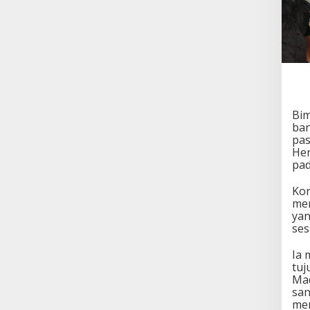
Bim
ban
pas
Her
pad
Kor
men
yan
ses
Ia 
tuj
Mad
san
men