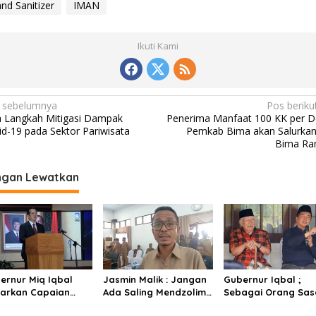
nd Sanitizer
IMAN
Ikuti Kami
 sebelumnya
Pos beriku
a Langkah Mitigasi Dampak
Penerima Manfaat 100 KK per D
id-19 pada Sektor Pariwisata
Pemkab Bima akan Salurkan
Bima R
ngan Lewatkan
ernur Miq Iqbal
Jasmin Malik : Jangan
Gubernur Iqbal ;
arkan Capaian
Ada Saling Mendzolimi
Sebagai Orang Sas
nomi Tangguh
Sesama Anggota
Ingin Menjadi Rum