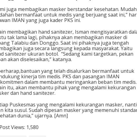
U
mi juga membagikan masker berstandar kesehatan. Mudah
D
ahan bermanfaat untuk medis yang berjuang saat ini,” ha
S
awan IMAN yang juga kader PKS ini.
o
n
ain membagikan hand sanitezer, Isman mengisyaratkan da
d
tu tak lama lagi, pihaknya akan membagikan masker di
o
ang Talabiu dan Donggo. Saat ini pihaknya juga tengah
s
bagikan juga secara langsung kepada masyarakat. Yaitu
i
d sanitezer ukuran botol. “Sedang kami targetkan, pekan
a
an akan diselesaikan,” katanya.
berharap,bantuan yang telah disalurkan bermanfaat untuk
dukung kinerja tim medis. PKS dan pasangan IMAN
komitmen dalam membantu meringankan beban tim medis.
ain itu, akan membantu pihak yang mengalami kekurangan
ker dan hand sanitezer.
tiap Puskesmas yang mengalami kekurangan masker, nanti
n kita susul. Sudah dipesan masker yang memenuhi standa
ehatan dunia,” ujarnya. [Amn]
Post Views:
1,580