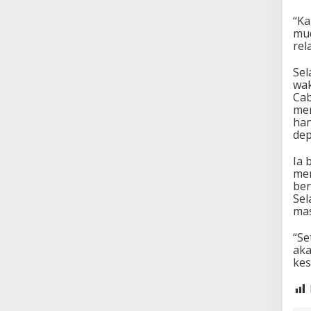
“Ka
mud
rel
Sel
wak
Cab
mem
han
dep
Ia 
men
ber
Sel
mas
“Se
aka
kes