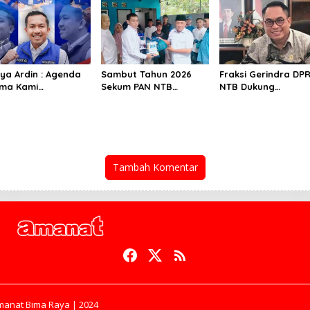
mur Mendunia saat
Bagi Semua Orang
J
tya Ardin : Agenda
Sambut Tahun 2026
Fraksi Gerindra DP
ma Kami
Sekum PAN NTB
NTB Dukung
solidasi Keluarga
Berbagi Sembako
Penggunaan Mobil
ar PAN
Untuk Anak Yatim
Listrik
Tambah Komentar
manat Bima Raya | 2024