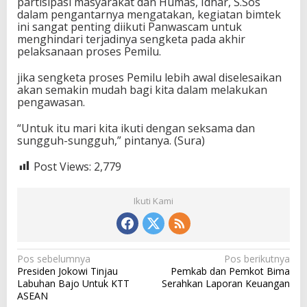
partisipasi masyarakat dan Humas, Idhar, S.Sos
dalam pengantarnya mengatakan, kegiatan bimtek
ini sangat penting diikuti Panwascam untuk
menghindari terjadinya sengketa pada akhir
pelaksanaan proses Pemilu.
jika sengketa proses Pemilu lebih awal diselesaikan
akan semakin mudah bagi kita dalam melakukan
pengawasan.
“Untuk itu mari kita ikuti dengan seksama dan
sungguh-sungguh,” pintanya. (Sura)
Post Views:
2,779
Ikuti Kami
N
Pos sebelumnya
Pos berikutnya
Presiden Jokowi Tinjau
Pemkab dan Pemkot Bima
a
Labuhan Bajo Untuk KTT
Serahkan Laporan Keuangan
v
ASEAN