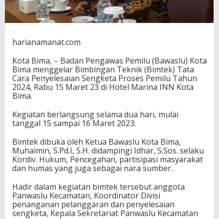
r
B
i
m
t
harianamanat.com
e
k
Kota Bima, – Badan Pengawas Pemilu (Bawaslu) Kota
P
Bima menggelar Bimbingan Teknik (Bimtek) Tata
e
Cara Penyelesaian Sengketa Proses Pemilu Tahun
n
2024, Rabu 15 Maret 23 di Hotel Marina INN Kota
y
Bima.
e
l
Kegiatan berlangsung selama dua hari, mulai
e
tanggal 15 sampai 16 Maret 2023.
s
a
Bimtek dibuka oleh Ketua Bawaslu Kota Bima,
i
Muhaimin, S.Pd.I, S.H. didampingi Idhar, S.Sos. selaku
a
Kordiv. Hukum, Pencegahan, partisipasi masyarakat
n
dan humas yang juga sebagai nara sumber.
S
e
Hadir dalam kegiatan bimtek tersebut anggota
n
Panwaslu Kecamatan, Koordinator Divisi
g
penanganan pelanggaran dan penyelesaian
k
sengketa, Kepala Sekretariat Panwaslu Kecamatan
e