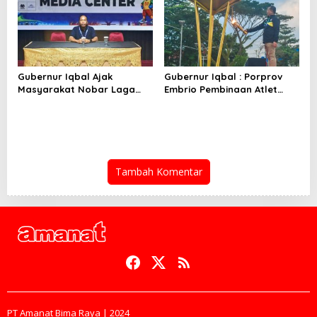
Gubernur Iqbal Ajak
Gubernur Iqbal : Porprov
Masyarakat Nobar Laga
Embrio Pembinaan Atlet
Spanyol Vs Argentina di
Jelang PON 2028
Halaman Bumi Gora
Tambah Komentar
PT Amanat Bima Raya | 2024