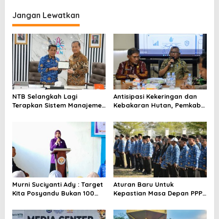
i
Jangan Lewatkan
g
a
s
i
p
o
NTB Selangkah Lagi
Antisipasi Kekeringan dan
s
Terapkan Sistem Manajemen
Kebakaran Hutan, Pemkab
Talenta ASN
Bima Gelar Rakor
Murni Suciyanti Ady : Target
Aturan Baru Untuk
Kita Posyandu Bukan 100
Kepastian Masa Depan PPPK
Persen Ada Tetapi 100
PW
Persen Berfungsi