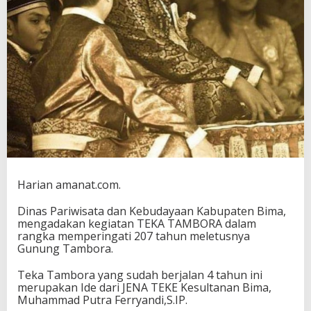
l
a
m
W
i
l
a
y
a
h
K
e
s
u
l
Harian amanat.com.
t
a
Dinas Pariwisata dan Kebudayaan Kabupaten Bima,
n
mengadakan kegiatan TEKA TAMBORA dalam
a
rangka memperingati 207 tahun meletusnya
n
Gunung Tambora.
B
i
Teka Tambora yang sudah berjalan 4 tahun ini
m
merupakan Ide dari JENA TEKE Kesultanan Bima,
a
Muhammad Putra Ferryandi,S.IP.