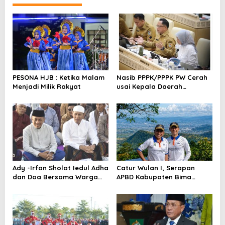
g
a
s
i
p
o
PESONA HJB : Ketika Malam
Nasib PPPK/PPPK PW Cerah
Menjadi Milik Rakyat
usai Kepala Daerah
s
Bertemu Mendagri,MenPAN-
RB dan DPR RI
Ady -Irfan Sholat Iedul Adha
Catur Wulan I, Serapan
dan Doa Bersama Warga
APBD Kabupaten Bima
Lambu
TA.2026 Catat Tren Positif