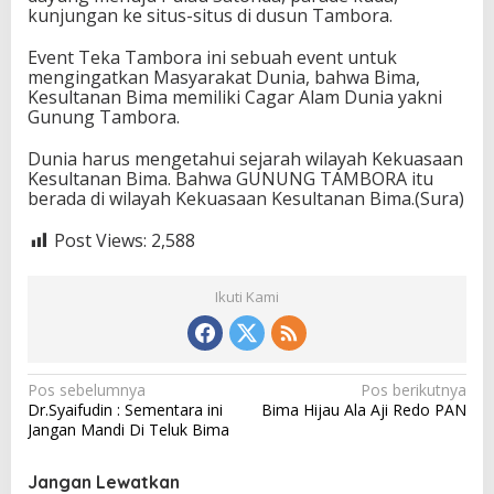
kunjungan ke situs-situs di dusun Tambora.
Event Teka Tambora ini sebuah event untuk
mengingatkan Masyarakat Dunia, bahwa Bima,
Kesultanan Bima memiliki Cagar Alam Dunia yakni
Gunung Tambora.
Dunia harus mengetahui sejarah wilayah Kekuasaan
Kesultanan Bima. Bahwa GUNUNG TAMBORA itu
berada di wilayah Kekuasaan Kesultanan Bima.(Sura)
Post Views:
2,588
Ikuti Kami
N
Pos sebelumnya
Pos berikutnya
Dr.Syaifudin : Sementara ini
Bima Hijau Ala Aji Redo PAN
a
Jangan Mandi Di Teluk Bima
v
i
Jangan Lewatkan