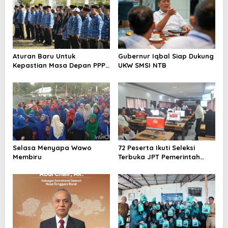
s
i
p
o
Aturan Baru Untuk
Gubernur Iqbal Siap Dukung
s
Kepastian Masa Depan PPPK
UKW SMSI NTB
PW
Selasa Menyapa Wawo
72 Peserta Ikuti Seleksi
Membiru
Terbuka JPT Pemerintah
Kabupaten Bima