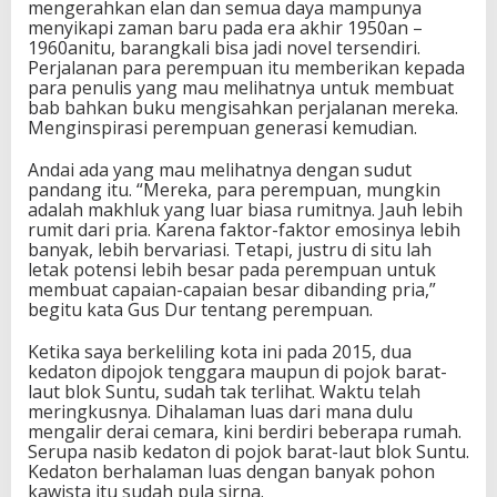
mengerahkan elan dan semua daya mampunya
menyikapi zaman baru pada era akhir 1950an –
1960anitu, barangkali bisa jadi novel tersendiri.
Perjalanan para perempuan itu memberikan kepada
para penulis yang mau melihatnya untuk membuat
bab bahkan buku mengisahkan perjalanan mereka.
Menginspirasi perempuan generasi kemudian.
Andai ada yang mau melihatnya dengan sudut
pandang itu. “Mereka, para perempuan, mungkin
adalah makhluk yang luar biasa rumitnya. Jauh lebih
rumit dari pria. Karena faktor-faktor emosinya lebih
banyak, lebih bervariasi. Tetapi, justru di situ lah
letak potensi lebih besar pada perempuan untuk
membuat capaian-capaian besar dibanding pria,”
begitu kata Gus Dur tentang perempuan.
Ketika saya berkeliling kota ini pada 2015, dua
kedaton dipojok tenggara maupun di pojok barat-
laut blok Suntu, sudah tak terlihat. Waktu telah
meringkusnya. Dihalaman luas dari mana dulu
mengalir derai cemara, kini berdiri beberapa rumah.
Serupa nasib kedaton di pojok barat-laut blok Suntu.
Kedaton berhalaman luas dengan banyak pohon
kawista itu sudah pula sirna.