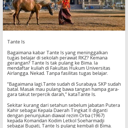
o
p
I
k
a
n
d
a
Tante Is
n
W
Bagaimana kabar Tante Is yang meninggalkan
a
tugas belajar di sekolah perawat RKZ? Kemana
n
gerangan? Tante Is tak pulang ke Bima. Ia
e
mendaftar kuliah di Fakultas Hukum Universitas
o
Airlangga. Nekad. Tanpa fasilitas tugas belajar.
l
e
“Bagaimana lagi.Tante sudah di Surabaya. SKP sudah
h
batal. Masak mau pulang bawa tangan hampa gara-
M
gara takut terpercik darah,” kataTante Is.
u
c
Sekitar kurang dari setahun sebelum jabatan Putera
h
Kahir sebagai Kepala Daerah Tingkat II diganti
l
dengan penunjukan diawal rezim Orba (1967)
i
kepada Komandan Kodim Letkol Soeharmadji
s
sebagai Bupati, Tante Is pulang kembali di Bima.
D