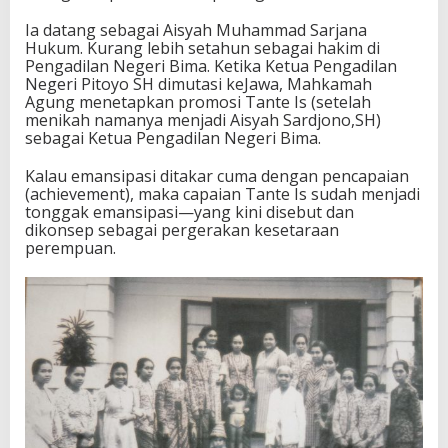
j
Ia datang sebagai Aisyah Muhammad Sarjana
.
Hukum. Kurang lebih setahun sebagai hakim di
T
Pengadilan Negeri Bima. Ketika Ketua Pengadilan
o
Negeri Pitoyo SH dimutasi keJawa, Mahkamah
l
Agung menetapkan promosi Tante Is (setelah
o
menikah namanya menjadi Aisyah Sardjono,SH)
m
sebagai Ketua Pengadilan Negeri Bima.
u
n
d
Kalau emansipasi ditakar cuma dengan pencapaian
u
(achievement), maka capaian Tante Is sudah menjadi
(
tonggak emansipasi—yang kini disebut dan
6
dikonsep sebagai pergerakan kesetaraan
)
perempuan.