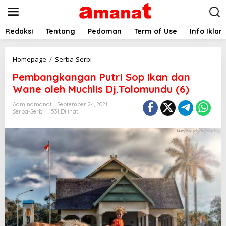
L
e
w
a
Redaksi
Tentang
Pedoman
Term of Use
Info Iklan
t
i
k
P
Homepage
/
Serba-Serbi
e
e
Pembangkangan Putri Sop Ikan dan
k
m
o
b
Wane oleh Muchlis Dj.Tolomundu (6)
n
a
t
n
Adminamanat
September 24, 2021
e
Serba-Serbi
1531 Dilihat
g
n
k
a
n
g
a
n
P
u
t
r
i
S