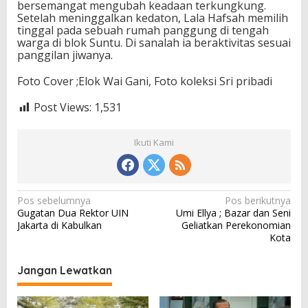
bersemangat mengubah keadaan terkungkung.
Setelah meninggalkan kedaton, Lala Hafsah memilih
tinggal pada sebuah rumah panggung di tengah
warga di blok Suntu. Di sanalah ia beraktivitas sesuai
panggilan jiwanya.
Foto Cover ;Elok Wai Gani, Foto koleksi Sri pribadi
Post Views:
1,531
Ikuti Kami
N
Pos sebelumnya
Pos berikutnya
Gugatan Dua Rektor UIN
Umi Ellya ; Bazar dan Seni
a
Jakarta di Kabulkan
Geliatkan Perekonomian
v
Kota
i
Jangan Lewatkan
g
a