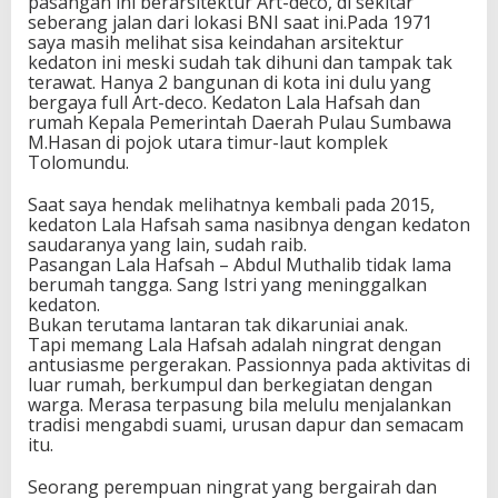
pasangan ini berarsitektur Art-deco, di sekitar
seberang jalan dari lokasi BNI saat ini.Pada 1971
saya masih melihat sisa keindahan arsitektur
kedaton ini meski sudah tak dihuni dan tampak tak
terawat. Hanya 2 bangunan di kota ini dulu yang
bergaya full Art-deco. Kedaton Lala Hafsah dan
rumah Kepala Pemerintah Daerah Pulau Sumbawa
M.Hasan di pojok utara timur-laut komplek
Tolomundu.
Saat saya hendak melihatnya kembali pada 2015,
kedaton Lala Hafsah sama nasibnya dengan kedaton
saudaranya yang lain, sudah raib.
Pasangan Lala Hafsah – Abdul Muthalib tidak lama
berumah tangga. Sang Istri yang meninggalkan
kedaton.
Bukan terutama lantaran tak dikaruniai anak.
Tapi memang Lala Hafsah adalah ningrat dengan
antusiasme pergerakan. Passionnya pada aktivitas di
luar rumah, berkumpul dan berkegiatan dengan
warga. Merasa terpasung bila melulu menjalankan
tradisi mengabdi suami, urusan dapur dan semacam
itu.
Seorang perempuan ningrat yang bergairah dan