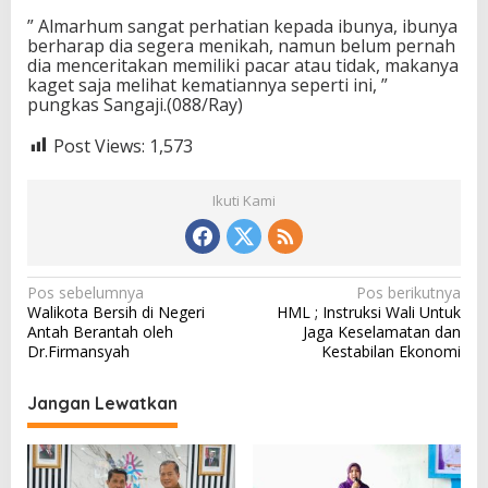
” Almarhum sangat perhatian kepada ibunya, ibunya
berharap dia segera menikah, namun belum pernah
dia menceritakan memiliki pacar atau tidak, makanya
kaget saja melihat kematiannya seperti ini, ”
pungkas Sangaji.(088/Ray)
Post Views:
1,573
Ikuti Kami
N
Pos sebelumnya
Pos berikutnya
Walikota Bersih di Negeri
HML ; Instruksi Wali Untuk
a
Antah Berantah oleh
Jaga Keselamatan dan
v
Dr.Firmansyah
Kestabilan Ekonomi
i
Jangan Lewatkan
g
a
s