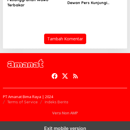
Dewan Pers Kunjungi
Terbakar
Sekretariat SMSI
Tambah Komentar
PT Amanat Bima Raya | 2024
Terms of Service
Indeks Berita
Versi Non AMP
Exit mobile version