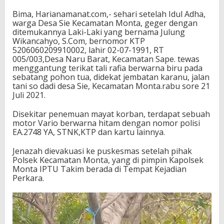
Bima, Harianamanat.com,- sehari setelah Idul Adha,
warga Desa Sie Kecamatan Monta, geger dengan
ditemukannya Laki-Laki yang bernama Julung
Wikancahyo, S.Com, bernomor KTP
5206060209910002, lahir 02-07-1991, RT
005/003,Desa Naru Barat, Kecamatan Sape. tewas
menggantung terikat tali rafia berwarna biru pada
sebatang pohon tua, didekat jembatan karanu, jalan
tani so dadi desa Sie, Kecamatan Monta.rabu sore 21
Juli 2021.
Disekitar penemuan mayat korban, terdapat sebuah
motor Vario berwarna hitam dengan nomor polisi
EA.2748 YA, STNK,KTP dan kartu lainnya.
Jenazah dievakuasi ke puskesmas setelah pihak
Polsek Kecamatan Monta, yang di pimpin Kapolsek
Monta IPTU Takim berada di Tempat Kejadian
Perkara.