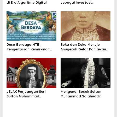
s
di Era Algoritme Digital
sebagai Investasi
Peradaban
Desa Berdaya NTB:
Suka dan Duka Menuju
Pengentasan Kemiskinan
Anugerah Gelar Pahlawan
Ekstrem Menuju Pencapaian
Nasional
SDGs
JEJAK Perjuangan Seri
Mengenal Sosok Sultan
Sultan Muhammad
Muhammad Salahuddin
Salahuddin Untuk NKRI