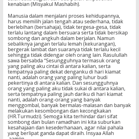
kenabian (Misyakul Mashabih).
Manusia dalam menjalani proses kehidupannya,
harus memilih jalan tengah atau sederhana, tidak
berlebihan (bersahaja), tidak tergesa-gesa, tidak
terlalu lantang dalam bersuara serta tidak bersikap
sombong dan angkuh dalam berjalan. Namun
sebaliknya jangan terlalu lemah (kekurangan),
bergerak lambat dan suaranya tidak terlalu kecil
sehingga tidak didengar oleh orang lain. Rasulullah
sawa bersabda “Sesungguhnya termasuk orang
yang paling aku cintai di antara kalian, serta
tempatnya paling dekat denganku di hari kiamat
nanti, adalah orang yang paling luhur budi
pekertinya di antara kalian. Dan sesungguhnya
orang yang paling aku tidak sukai di antara kalian,
serta tempatnya paling jauh dariku di hari kiamat
nanti, adalah orang-orang yang banyak
menggombal, banyak bermalas-malasan dan banyak
melakukan kesombongan dan kecongkakan
(HR.Turmudzi). Semoga kita terhindar dari sifat
sombong dan bulan ramadhan ini kita suburkan
kesahajaan dan kesederhanaan, agar nilai pahala
yang berlipat ganda dapat diraih. Insyaa Allah
.aamiin.