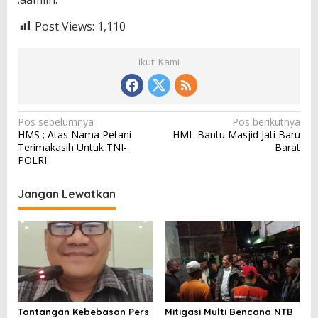
Post Views:
1,110
Ikuti Kami
N
Pos sebelumnya
Pos berikutnya
HMS ; Atas Nama Petani
HML Bantu Masjid Jati Baru
a
Terimakasih Untuk TNI-
Barat
v
POLRI
i
Jangan Lewatkan
g
a
s
i
p
o
Tantangan Kebebasan Pers
Mitigasi Multi Bencana NTB